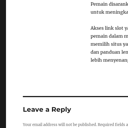
Pemain disaran
untuk meningka
Akses link slot
pemain dalam me
memilih situs y
dan panduan le
lebih menyenan
Leave a Reply
Your email address will not be published.
Required fields