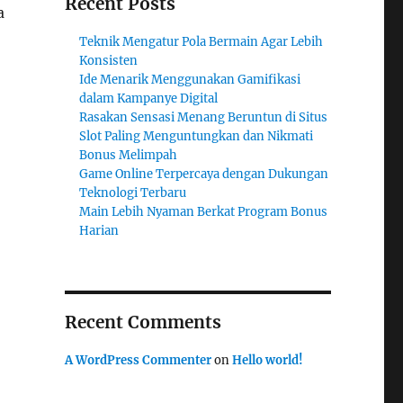
Recent Posts
a
Teknik Mengatur Pola Bermain Agar Lebih
Konsisten
Ide Menarik Menggunakan Gamifikasi
dalam Kampanye Digital
Rasakan Sensasi Menang Beruntun di Situs
Slot Paling Menguntungkan dan Nikmati
Bonus Melimpah
Game Online Terpercaya dengan Dukungan
Teknologi Terbaru
Main Lebih Nyaman Berkat Program Bonus
Harian
Recent Comments
A WordPress Commenter
on
Hello world!