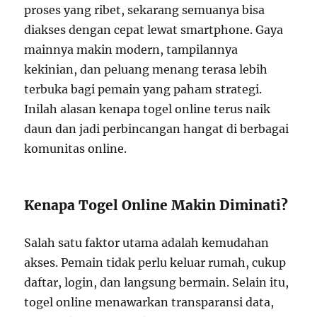
proses yang ribet, sekarang semuanya bisa
diakses dengan cepat lewat smartphone. Gaya
mainnya makin modern, tampilannya
kekinian, dan peluang menang terasa lebih
terbuka bagi pemain yang paham strategi.
Inilah alasan kenapa togel online terus naik
daun dan jadi perbincangan hangat di berbagai
komunitas online.
Kenapa Togel Online Makin Diminati?
Salah satu faktor utama adalah kemudahan
akses. Pemain tidak perlu keluar rumah, cukup
daftar, login, dan langsung bermain. Selain itu,
togel online menawarkan transparansi data,