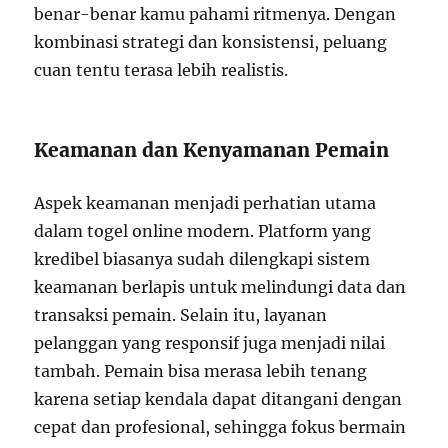
benar-benar kamu pahami ritmenya. Dengan
kombinasi strategi dan konsistensi, peluang
cuan tentu terasa lebih realistis.
Keamanan dan Kenyamanan Pemain
Aspek keamanan menjadi perhatian utama
dalam togel online modern. Platform yang
kredibel biasanya sudah dilengkapi sistem
keamanan berlapis untuk melindungi data dan
transaksi pemain. Selain itu, layanan
pelanggan yang responsif juga menjadi nilai
tambah. Pemain bisa merasa lebih tenang
karena setiap kendala dapat ditangani dengan
cepat dan profesional, sehingga fokus bermain