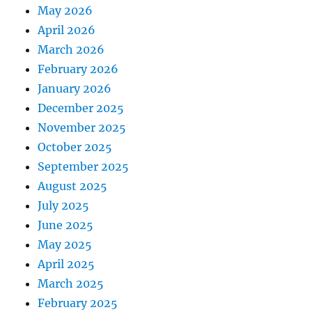
May 2026
April 2026
March 2026
February 2026
January 2026
December 2025
November 2025
October 2025
September 2025
August 2025
July 2025
June 2025
May 2025
April 2025
March 2025
February 2025