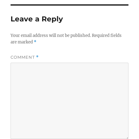
Leave a Reply
Your email address will not be published.
Required fields
are marked
*
COMMENT
*