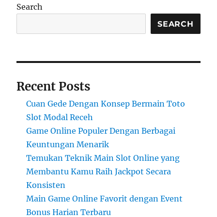
Search
SEARCH
Recent Posts
Cuan Gede Dengan Konsep Bermain Toto
Slot Modal Receh
Game Online Populer Dengan Berbagai
Keuntungan Menarik
Temukan Teknik Main Slot Online yang
Membantu Kamu Raih Jackpot Secara
Konsisten
Main Game Online Favorit dengan Event
Bonus Harian Terbaru