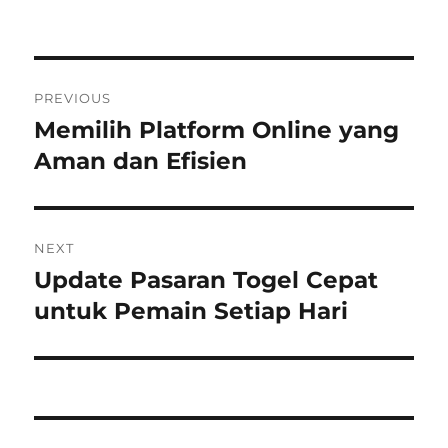
Post
PREVIOUS
navigation
Memilih Platform Online yang
Previous
post:
Aman dan Efisien
NEXT
Update Pasaran Togel Cepat
Next
post:
untuk Pemain Setiap Hari