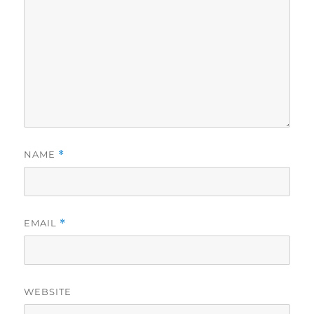
NAME
*
EMAIL
*
WEBSITE