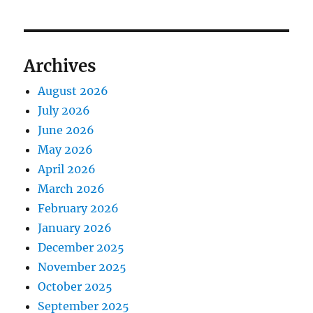
Archives
August 2026
July 2026
June 2026
May 2026
April 2026
March 2026
February 2026
January 2026
December 2025
November 2025
October 2025
September 2025