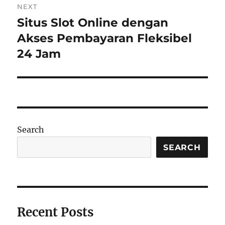
NEXT
Situs Slot Online dengan
Next
post:
Akses Pembayaran Fleksibel
24 Jam
Search
SEARCH
Recent Posts