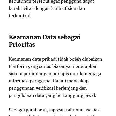
kebutuhan tersebut agar pengguna dapat
beraktivitas dengan lebih efisien dan
terkontrol.
Keamanan Data sebagai
Prioritas
Keamanan data pribadi tidak boleh diabaikan.
Platform yang serius biasanya menerapkan
sistem perlindungan berlapis untuk menjaga
informasi pengguna. Hal ini mencakup
penggunaan verifikasi berjenjang dan
pengelolaan data yang bertanggung jawab.
Sebagai gambaran, laporan tahunan asosiasi