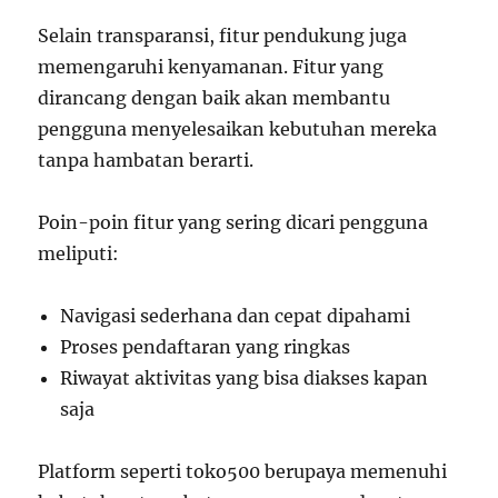
Selain transparansi, fitur pendukung juga
memengaruhi kenyamanan. Fitur yang
dirancang dengan baik akan membantu
pengguna menyelesaikan kebutuhan mereka
tanpa hambatan berarti.
Poin-poin fitur yang sering dicari pengguna
meliputi:
Navigasi sederhana dan cepat dipahami
Proses pendaftaran yang ringkas
Riwayat aktivitas yang bisa diakses kapan
saja
Platform seperti toko500 berupaya memenuhi