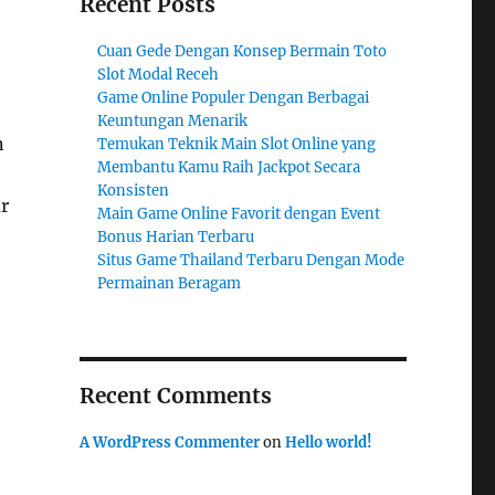
Recent Posts
Cuan Gede Dengan Konsep Bermain Toto
Slot Modal Receh
Game Online Populer Dengan Berbagai
Keuntungan Menarik
n
Temukan Teknik Main Slot Online yang
Membantu Kamu Raih Jackpot Secara
Konsisten
r
Main Game Online Favorit dengan Event
Bonus Harian Terbaru
Situs Game Thailand Terbaru Dengan Mode
Permainan Beragam
Recent Comments
A WordPress Commenter
on
Hello world!