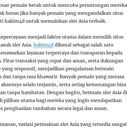
mbuat pemain betah untuk mencoba peruntungan merek
idak heran jika banyak pemain yang mengandalkan situs
rti hakim4d untuk memainkan slot Asia terbaik.
percayaan menjadi faktor utama dalam memilih situs
masuk slot Asia.
hakim4d
dikenal sebagai salah satu
enawarkan layanan terpercaya dan transparan kepada
. Fitur transaksi yang cepat dan aman, serta dukungan
e yang responsif, menjadikan pengalaman bermain
 dan tanpa rasa khawatir. Banyak pemain yang merasa
 aksesnya selalu terjamin, serta setiap kemenangan bisa
kan tanpa hambatan. Dengan begitu, bermain slot Asia di
i pilihan utama bagi mereka yang ingin mendapatkan
us penghasilan tambahan secara legal dan aman.
manan, variasi permainan slot Asia yang tersedia sangat