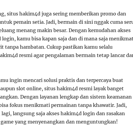
ng, situs hakim4d juga sering memberikan promo dan
tuk pemain setia. Jadi, bermain di sini nggak cuma ser
 peluang menang makin besar. Dengan kemudahan akses
 login, kamu bisa kapan saja dan di mana saja menikmat
it tanpa hambatan. Cukup pastikan kamu selalu
kim4d resmi agar pengalaman bermain tetap lancar da
amu ingin mencari solusi praktis dan terpercaya buat
aupun slot online, situs hakim4d resmi layak banget
bangkan. Dengan layanan lengkap dan sistem keamanan
bisa fokus menikmati permainan tanpa khawatir. Jadi,
 lagi, langsung saja akses hakim4d login dan rasakan
n game yang menyenangkan dan menguntungkan!