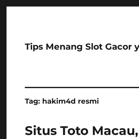
Tips Menang Slot Gacor 
Tag:
hakim4d resmi
Situs Toto Macau