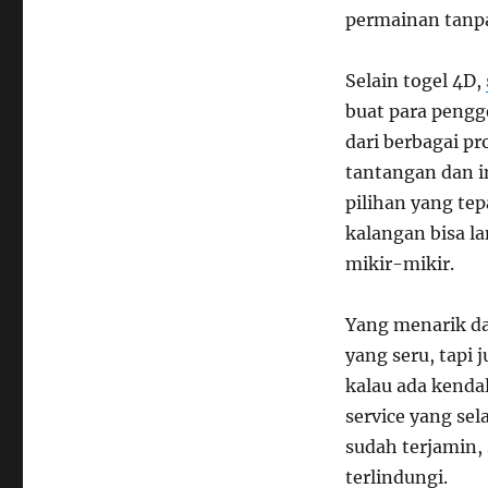
Asia
permainan tanpa
Selain togel 4D,
buat para pengg
dari berbagai pr
tantangan dan in
pilihan yang tep
kalangan bisa l
mikir-mikir.
Yang menarik da
yang seru, tapi 
kalau ada kendal
service yang se
sudah terjamin,
terlindungi.