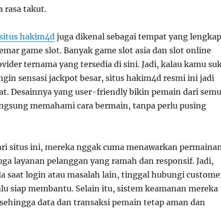
 rasa takut.
situs hakim4d
juga dikenal sebagai tempat yang lengka
emar game slot. Banyak game slot asia dan slot online
ovider ternama yang tersedia di sini. Jadi, kalau kamu su
gin sensasi jackpot besar, situs hakim4d resmi ini jadi
at. Desainnya yang user-friendly bikin pemain dari sem
angsung memahami cara bermain, tanpa perlu pusing
ri situs ini, mereka nggak cuma menawarkan permaina
juga layanan pelanggan yang ramah dan responsif. Jadi,
a saat login atau masalah lain, tinggal hubungi custome
lalu siap membantu. Selain itu, sistem keamanan mereka
 sehingga data dan transaksi pemain tetap aman dan