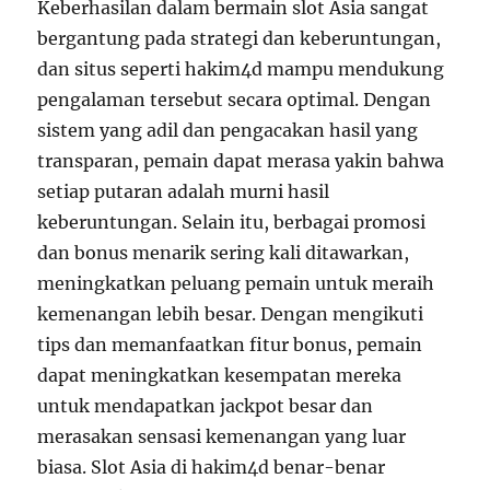
Keberhasilan dalam bermain slot Asia sangat
bergantung pada strategi dan keberuntungan,
dan situs seperti hakim4d mampu mendukung
pengalaman tersebut secara optimal. Dengan
sistem yang adil dan pengacakan hasil yang
transparan, pemain dapat merasa yakin bahwa
setiap putaran adalah murni hasil
keberuntungan. Selain itu, berbagai promosi
dan bonus menarik sering kali ditawarkan,
meningkatkan peluang pemain untuk meraih
kemenangan lebih besar. Dengan mengikuti
tips dan memanfaatkan fitur bonus, pemain
dapat meningkatkan kesempatan mereka
untuk mendapatkan jackpot besar dan
merasakan sensasi kemenangan yang luar
biasa. Slot Asia di hakim4d benar-benar