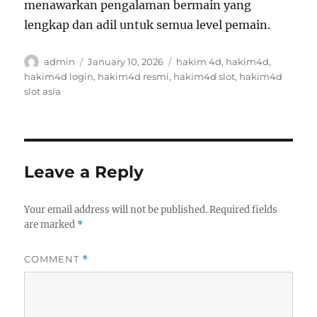
menawarkan pengalaman bermain yang
lengkap dan adil untuk semua level pemain.
Author
Posted
Tags
admin
January 10, 2026
hakim 4d
,
hakim4d
,
on
hakim4d login
,
hakim4d resmi
,
hakim4d slot
,
hakim4d
slot asia
Leave a Reply
Your email address will not be published.
Required fields
are marked
*
COMMENT
*