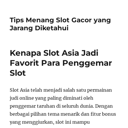
Tips Menang Slot Gacor yang
Jarang Diketahui
Kenapa Slot Asia Jadi
Favorit Para Penggemar
Slot
Slot Asia telah menjadi salah satu permainan
judi online yang paling diminati oleh
penggemar taruhan di seluruh dunia. Dengan
berbagai pilihan tema menarik dan fitur bonus
yang menggiurkan, slot ini mampu