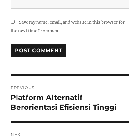
Save my name, email, and website in this browser for
the next time I comment.
Post
PREVIOUS
navigation
Platform Alternatif
Previous
post:
Berorientasi Efisiensi Tinggi
NEXT