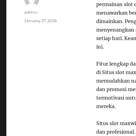
permainan slot o
Author
admin
menawarkan ber
Posted
January 27, 2026
dimainkan. Pen
on
menyenangkan s
setiap hari. Kea
ini.
Fitur lengkap 
di Situs slot m
memudahkan navi
dan promosi men
termotivasi un
mereka.
Situs slot maxw
dan profesional