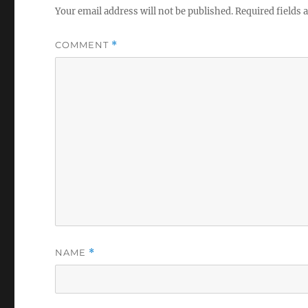
Your email address will not be published.
Required fields
COMMENT
*
NAME
*