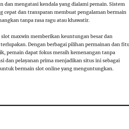
an dan mengatasi kendala yang dialami pemain. Sistem
g cepat dan transparan membuat pengalaman bermain
ngkan tanpa rasa ragu atau khawatir.
s slot maxwin memberikan keuntungan besar dan
terlupakan. Dengan berbagai pilihan permainan dan fit
ik, pemain dapat fokus meraih kemenangan tanpa
si dan pelayanan prima menjadikan situs ini sebagai
 untuk bermain slot online yang menguntungkan.