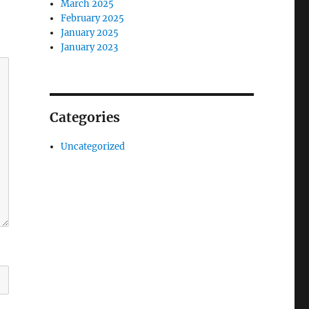
March 2025
February 2025
January 2025
January 2023
Categories
Uncategorized