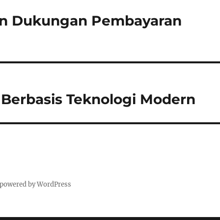
ngan Dukungan Pembayaran
 Berbasis Teknologi Modern
 powered by WordPress