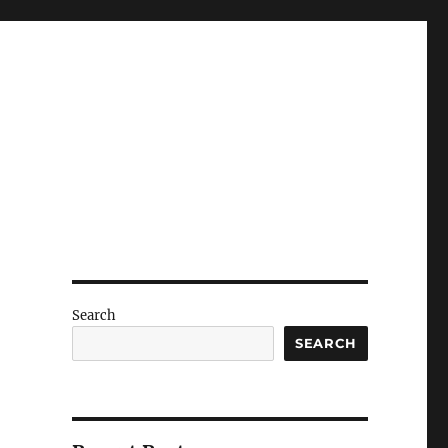
Search
SEARCH