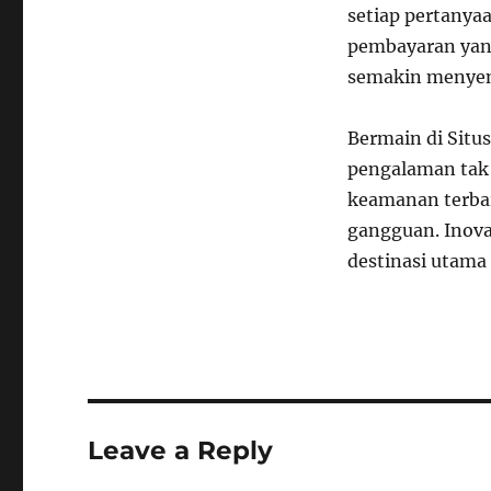
setiap pertanya
pembayaran yan
semakin menyena
Bermain di Situ
pengalaman tak 
keamanan terba
gangguan. Inova
destinasi utama
Leave a Reply