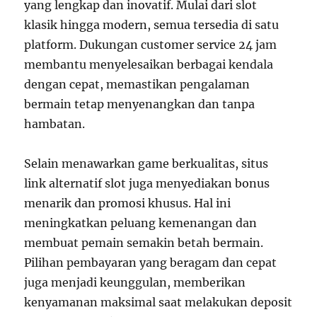
yang lengkap dan inovatif. Mulai dari slot
klasik hingga modern, semua tersedia di satu
platform. Dukungan customer service 24 jam
membantu menyelesaikan berbagai kendala
dengan cepat, memastikan pengalaman
bermain tetap menyenangkan dan tanpa
hambatan.
Selain menawarkan game berkualitas, situs
link alternatif slot juga menyediakan bonus
menarik dan promosi khusus. Hal ini
meningkatkan peluang kemenangan dan
membuat pemain semakin betah bermain.
Pilihan pembayaran yang beragam dan cepat
juga menjadi keunggulan, memberikan
kenyamanan maksimal saat melakukan deposit