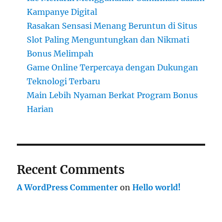
Kampanye Digital
Rasakan Sensasi Menang Beruntun di Situs
Slot Paling Menguntungkan dan Nikmati
Bonus Melimpah
Game Online Terpercaya dengan Dukungan
Teknologi Terbaru
Main Lebih Nyaman Berkat Program Bonus
Harian
Recent Comments
A WordPress Commenter
on
Hello world!