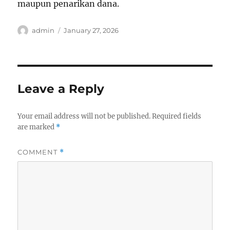
maupun penarikan dana.
Author
Posted
admin
January 27, 2026
on
Leave a Reply
Your email address will not be published.
Required fields
are marked
*
COMMENT
*