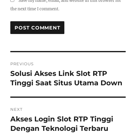
Save my name, email, and website in this browser for
the next time I comment.
Post
PREVIOUS
navigation
Solusi Akses Link Slot RTP
Previous
post:
Tinggi Saat Situs Utama Down
NEXT
Akses Login Slot RTP Tinggi
Next
post:
Dengan Teknologi Terbaru