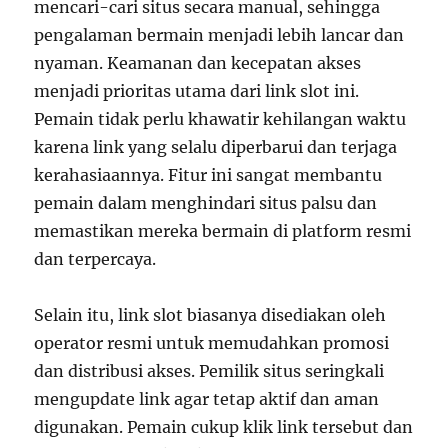
mencari-cari situs secara manual, sehingga
pengalaman bermain menjadi lebih lancar dan
nyaman. Keamanan dan kecepatan akses
menjadi prioritas utama dari link slot ini.
Pemain tidak perlu khawatir kehilangan waktu
karena link yang selalu diperbarui dan terjaga
kerahasiaannya. Fitur ini sangat membantu
pemain dalam menghindari situs palsu dan
memastikan mereka bermain di platform resmi
dan terpercaya.
Selain itu, link slot biasanya disediakan oleh
operator resmi untuk memudahkan promosi
dan distribusi akses. Pemilik situs seringkali
mengupdate link agar tetap aktif dan aman
digunakan. Pemain cukup klik link tersebut dan