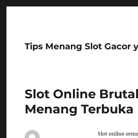
Tips Menang Slot Gacor 
Slot Online Bruta
Menang Terbuka
Slot online sema