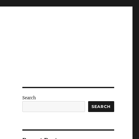
Search
SEARCH