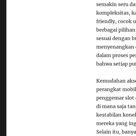
semakin seru da
kompleksitas, k
friendly, coco
berbagai piliha
sesuai dengan b
menyenangkan d
dalam proses pe
bahwa setiap pu
Kemudahan akses
perangkat mobil
penggemar slot 
di mana saja ta
kestabilan kone
mereka yang ingi
Selain itu, ban