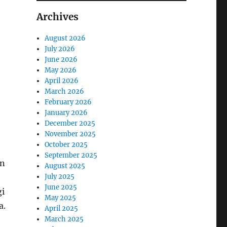
Archives
August 2026
July 2026
June 2026
May 2026
April 2026
March 2026
February 2026
January 2026
December 2025
November 2025
October 2025
September 2025
an
August 2025
July 2025
June 2025
gi
May 2025
a.
April 2025
March 2025