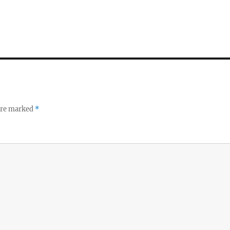
 are marked
*