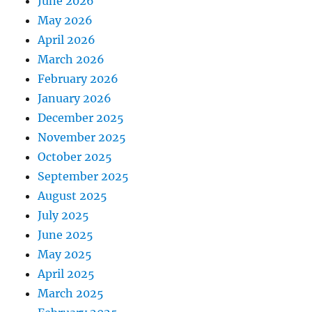
June 2026
May 2026
April 2026
March 2026
February 2026
January 2026
December 2025
November 2025
October 2025
September 2025
August 2025
July 2025
June 2025
May 2025
April 2025
March 2025