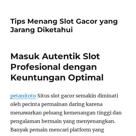
Tips Menang Slot Gacor yang
Jarang Diketahui
Masuk Autentik Slot
Profesional dengan
Keuntungan Optimal
petanitoto
Situs slot gacor semakin diminati
oleh pecinta permainan daring karena
menawarkan peluang kemenangan tinggi dan
pengalaman bermain yang menyenangkan.
Banyak pemain mencari platform yang