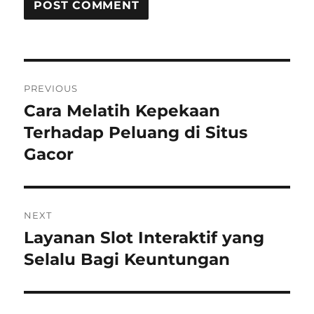
Post
PREVIOUS
navigation
Cara Melatih Kepekaan
Previous
post:
Terhadap Peluang di Situs
Gacor
NEXT
Layanan Slot Interaktif yang
Next
post:
Selalu Bagi Keuntungan