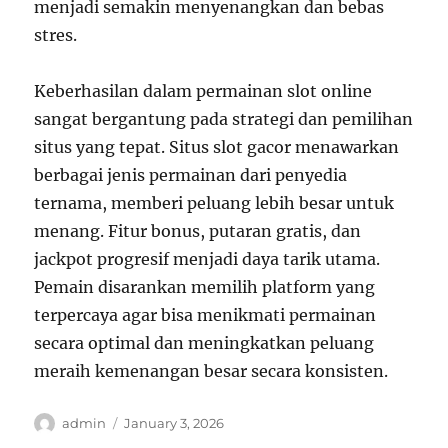
menjadi semakin menyenangkan dan bebas
stres.
Keberhasilan dalam permainan slot online
sangat bergantung pada strategi dan pemilihan
situs yang tepat. Situs slot gacor menawarkan
berbagai jenis permainan dari penyedia
ternama, memberi peluang lebih besar untuk
menang. Fitur bonus, putaran gratis, dan
jackpot progresif menjadi daya tarik utama.
Pemain disarankan memilih platform yang
terpercaya agar bisa menikmati permainan
secara optimal dan meningkatkan peluang
meraih kemenangan besar secara konsisten.
Author
Posted
admin
January 3, 2026
on