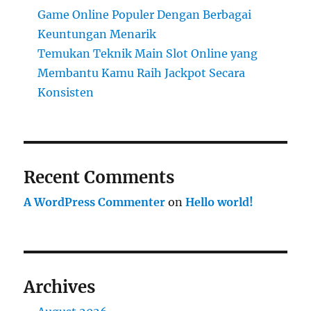
Game Online Populer Dengan Berbagai
Keuntungan Menarik
Temukan Teknik Main Slot Online yang
Membantu Kamu Raih Jackpot Secara
Konsisten
Recent Comments
A WordPress Commenter
on
Hello world!
Archives