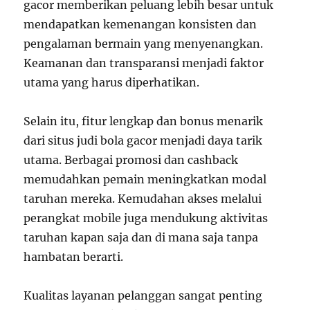
gacor memberikan peluang lebih besar untuk
mendapatkan kemenangan konsisten dan
pengalaman bermain yang menyenangkan.
Keamanan dan transparansi menjadi faktor
utama yang harus diperhatikan.
Selain itu, fitur lengkap dan bonus menarik
dari situs judi bola gacor menjadi daya tarik
utama. Berbagai promosi dan cashback
memudahkan pemain meningkatkan modal
taruhan mereka. Kemudahan akses melalui
perangkat mobile juga mendukung aktivitas
taruhan kapan saja dan di mana saja tanpa
hambatan berarti.
Kualitas layanan pelanggan sangat penting