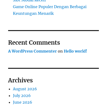
Slot Modal Receh
Game Online Populer Dengan Berbagai
Keuntungan Menarik
Recent Comments
A WordPress Commenter
on
Hello world!
Archives
August 2026
July 2026
June 2026