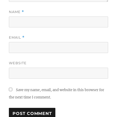
NAME
*
EMAIL
*
WEBSITE
Save my name, email, and website in this browser for
the next time I comment.