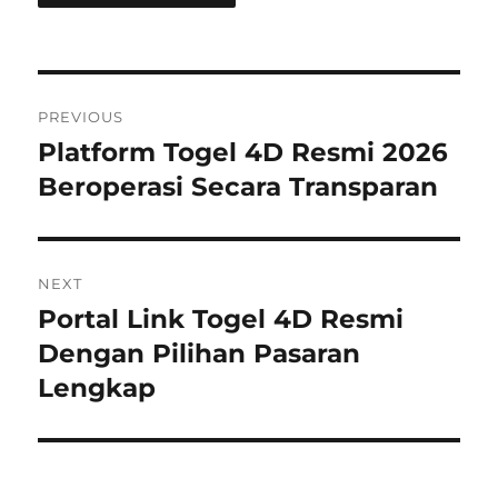
Post
PREVIOUS
navigation
Platform Togel 4D Resmi 2026
Previous
post:
Beroperasi Secara Transparan
NEXT
Portal Link Togel 4D Resmi
Next
post:
Dengan Pilihan Pasaran
Lengkap