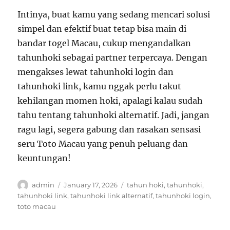
Intinya, buat kamu yang sedang mencari solusi
simpel dan efektif buat tetap bisa main di
bandar togel Macau, cukup mengandalkan
tahunhoki sebagai partner terpercaya. Dengan
mengakses lewat tahunhoki login dan
tahunhoki link, kamu nggak perlu takut
kehilangan momen hoki, apalagi kalau sudah
tahu tentang tahunhoki alternatif. Jadi, jangan
ragu lagi, segera gabung dan rasakan sensasi
seru Toto Macau yang penuh peluang dan
keuntungan!
Author
Posted
Tags
admin
January 17, 2026
tahun hoki
,
tahunhoki
,
on
tahunhoki link
,
tahunhoki link alternatif
,
tahunhoki login
,
toto macau