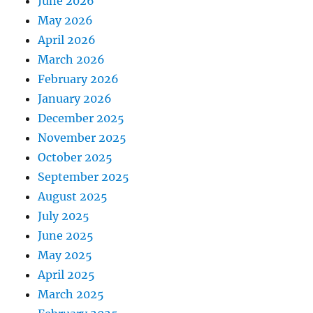
June 2026
May 2026
April 2026
March 2026
February 2026
January 2026
December 2025
November 2025
October 2025
September 2025
August 2025
July 2025
June 2025
May 2025
April 2025
March 2025