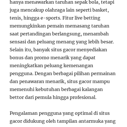
hanya menawarkan taruhan sepak bola, tetapi
juga mencakup olahraga lain seperti basket,
tenis, hingga e-sports. Fitur live betting
memungkinkan pemain memasang taruhan
saat pertandingan berlangsung, menambah
sensasi dan peluang menang yang lebih besar.
Selain itu, banyak situs gacor menyediakan
bonus dan promo menarik yang dapat
meningkatkan peluang kemenangan
pengguna. Dengan berbagai pilihan permainan
dan penawaran menarik, situs gacor mampu
memenuhi kebutuhan berbagai kalangan
bettor dari pemula hingga profesional.
Pengalaman pengguna yang optimal di situs
gacor didukung oleh tampilan antarmuka yang