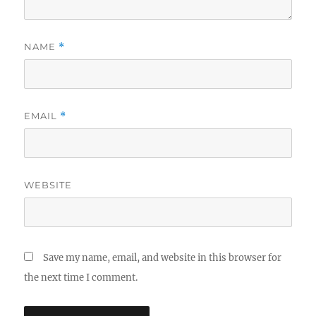
NAME
*
EMAIL
*
WEBSITE
Save my name, email, and website in this browser for
the next time I comment.