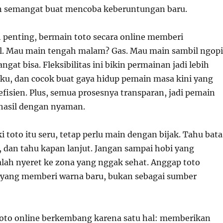
n semangat buat mencoba keberuntungan baru.
h penting, bermain toto secara online memberi
otal. Mau main tengah malam? Gas. Mau main sambil ngopi
ngat bisa. Fleksibilitas ini bikin permainan jadi lebih
aku, dan cocok buat gaya hidup pemain masa kini yang
efisien. Plus, semua prosesnya transparan, jadi pemain
hasil dengan nyaman.
i toto itu seru, tetap perlu main dengan bijak. Tahu bata
, dan tahu kapan lanjut. Jangan sampai hobi yang
lah nyeret ke zona yang nggak sehat. Anggap toto
 yang memberi warna baru, bukan sebagai sumber
toto online berkembang karena satu hal: memberikan