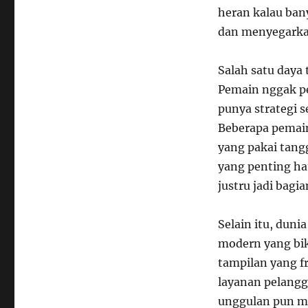
heran kalau ban
dan menyegarkan
Salah satu daya
Pemain nggak pe
punya strategi 
Beberapa pemain
yang pakai tang
yang penting ha
justru jadi bagia
Selain itu, duni
modern yang bik
tampilan yang fr
layanan pelangg
unggulan pun m