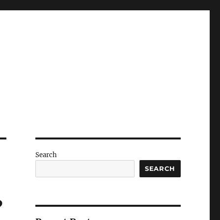
Search
SEARCH
?