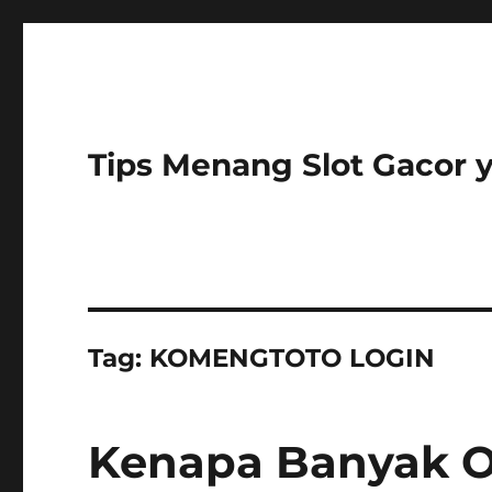
Tips Menang Slot Gacor 
Tag:
KOMENGTOTO LOGIN
Kenapa Banyak O