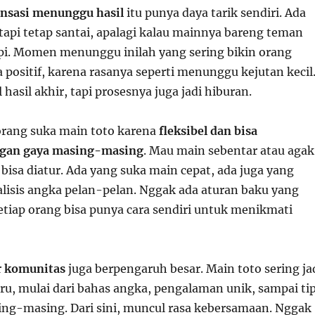
ensasi menunggu hasil
itu punya daya tarik sendiri. Ada
tapi tetap santai, apalagi kalau mainnya bareng teman
pi. Momen menunggu inilah yang sering bikin orang
 positif, karena rasanya seperti menunggu kejutan kecil
hasil akhir, tapi prosesnya juga jadi hiburan.
orang suka main toto karena
fleksibel dan bisa
ngan gaya masing-masing
. Mau main sebentar atau agak
bisa diatur. Ada yang suka main cepat, ada juga yang
alisis angka pelan-pelan. Nggak ada aturan baku yang
etiap orang bisa punya cara sendiri untuk menikmati
r
komunitas
juga berpengaruh besar. Main toto sering ja
ru, mulai dari bahas angka, pengalaman unik, sampai ti
sing-masing. Dari sini, muncul rasa kebersamaan. Nggak