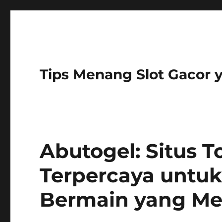
Tips Menang Slot Gacor 
Abutogel: Situs T
Terpercaya untu
Bermain yang M