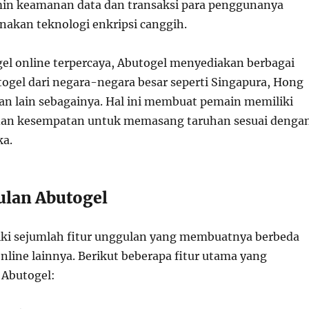
min keamanan data dan transaksi para penggunanya
kan teknologi enkripsi canggih.
ogel online terpercaya, Abutogel menyediakan berbagai
togel dari negara-negara besar seperti Singapura, Hong
an lain sebagainya. Hal ini membuat pemain memiliki
 dan kesempatan untuk memasang taruhan sesuai denga
ka.
ulan Abutogel
ki sejumlah fitur unggulan yang membuatnya berbeda
 online lainnya. Berikut beberapa fitur utama yang
 Abutogel: