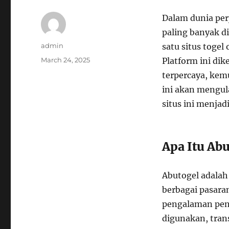
Dalam dunia per
paling banyak d
Author
admin
satu situs togel
Posted
March 24, 2025
Platform ini di
on
terpercaya, kem
ini akan mengul
situs ini menjad
Apa Itu Ab
Abutogel adalah 
berbagai pasara
pengalaman pen
digunakan, tran