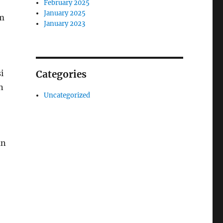
February 2025
January 2025
am
January 2023
i
Categories
n
Uncategorized
an