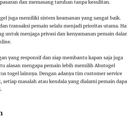
pasaran dan memasang taruhan tanpa kesulitan.
ogel juga memiliki sistem keamanan yang sangat baik.
an transaksi pemain selalu menjadi prioritas utama. Ha
ing untuk menjaga privasi dan kenyamanan pemain dala
line.
an yang responsif dan siap membantu kapan saja juga
atu alasan mengapa pemain lebih memilih Abutogel
tus togel lainnya. Dengan adanya tim customer service
l, setiap masalah atau kendala yang dialami pemain dapa
.
n