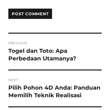
Post
PREVIOUS
navigation
Togel dan Toto: Apa
Previous
post:
Perbedaan Utamanya?
NEXT
Pilih Pohon 4D Anda: Panduan
Next
post:
Memilih Teknik Realisasi