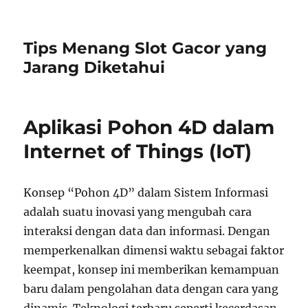
Tips Menang Slot Gacor yang
Jarang Diketahui
Aplikasi Pohon 4D dalam
Internet of Things (IoT)
Konsep “Pohon 4D” dalam Sistem Informasi
adalah suatu inovasi yang mengubah cara
interaksi dengan data dan informasi. Dengan
memperkenalkan dimensi waktu sebagai faktor
keempat, konsep ini memberikan kemampuan
baru dalam pengolahan data dengan cara yang