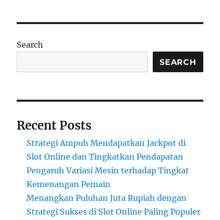
Search
SEARCH
Recent Posts
Strategi Ampuh Mendapatkan Jackpot di
Slot Online dan Tingkatkan Pendapatan
Pengaruh Variasi Mesin terhadap Tingkat
Kemenangan Pemain
Menangkan Puluhan Juta Rupiah dengan
Strategi Sukses di Slot Online Paling Populer