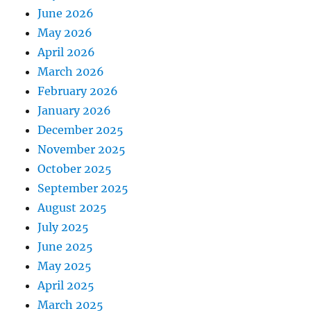
June 2026
May 2026
April 2026
March 2026
February 2026
January 2026
December 2025
November 2025
October 2025
September 2025
August 2025
July 2025
June 2025
May 2025
April 2025
March 2025