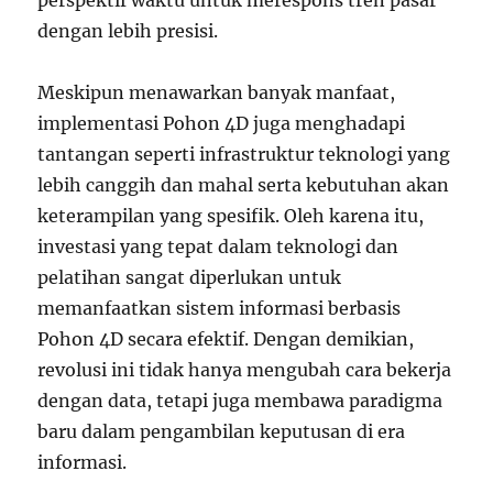
perspektif waktu untuk merespons tren pasar
dengan lebih presisi.
Meskipun menawarkan banyak manfaat,
implementasi Pohon 4D juga menghadapi
tantangan seperti infrastruktur teknologi yang
lebih canggih dan mahal serta kebutuhan akan
keterampilan yang spesifik. Oleh karena itu,
investasi yang tepat dalam teknologi dan
pelatihan sangat diperlukan untuk
memanfaatkan sistem informasi berbasis
Pohon 4D secara efektif. Dengan demikian,
revolusi ini tidak hanya mengubah cara bekerja
dengan data, tetapi juga membawa paradigma
baru dalam pengambilan keputusan di era
informasi.