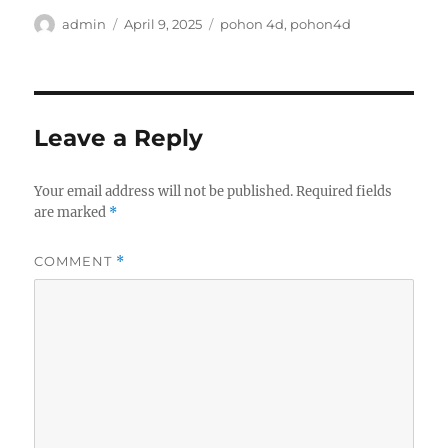
Author
Posted
Tags
admin
April 9, 2025
pohon 4d
,
pohon4d
on
Leave a Reply
Your email address will not be published.
Required fields
are marked
*
COMMENT
*