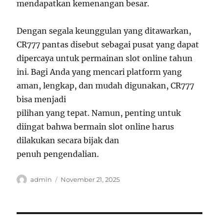
mendapatkan kemenangan besar.
Dengan segala keunggulan yang ditawarkan,
CR777 pantas disebut sebagai pusat yang dapat
dipercaya untuk permainan slot online tahun
ini. Bagi Anda yang mencari platform yang
aman, lengkap, dan mudah digunakan, CR777
bisa menjadi
pilihan yang tepat. Namun, penting untuk
diingat bahwa bermain slot online harus
dilakukan secara bijak dan
penuh pengendalian.
Author
Posted
admin
November 21, 2025
on