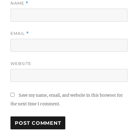
NAME
*
EMAIL
*
WEBSITE
Save my name, email, and website in this browser for
the next time I comment.