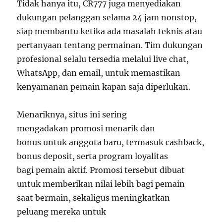
Tidak hanya itu, CR777 juga menyediakan
dukungan pelanggan selama 24 jam nonstop,
siap membantu ketika ada masalah teknis atau
pertanyaan tentang permainan. Tim dukungan
profesional selalu tersedia melalui live chat,
WhatsApp, dan email, untuk memastikan
kenyamanan pemain kapan saja diperlukan.
Menariknya, situs ini sering
mengadakan promosi menarik dan
bonus untuk anggota baru, termasuk cashback,
bonus deposit, serta program loyalitas
bagi pemain aktif. Promosi tersebut dibuat
untuk memberikan nilai lebih bagi pemain
saat bermain, sekaligus meningkatkan
peluang mereka untuk