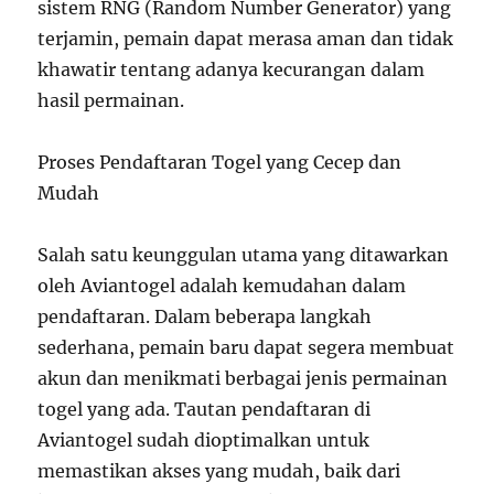
sistem RNG (Random Number Generator) yang
terjamin, pemain dapat merasa aman dan tidak
khawatir tentang adanya kecurangan dalam
hasil permainan.
Proses Pendaftaran Togel yang Cecep dan
Mudah
Salah satu keunggulan utama yang ditawarkan
oleh Aviantogel adalah kemudahan dalam
pendaftaran. Dalam beberapa langkah
sederhana, pemain baru dapat segera membuat
akun dan menikmati berbagai jenis permainan
togel yang ada. Tautan pendaftaran di
Aviantogel sudah dioptimalkan untuk
memastikan akses yang mudah, baik dari