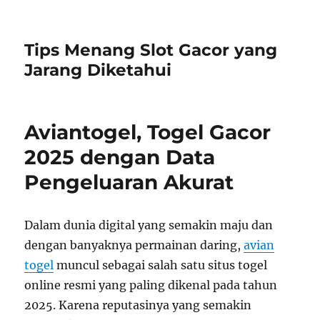
Tips Menang Slot Gacor yang
Jarang Diketahui
Aviantogel, Togel Gacor
2025 dengan Data
Pengeluaran Akurat
Dalam dunia digital yang semakin maju dan
dengan banyaknya permainan daring,
avian
togel
muncul sebagai salah satu situs togel
online resmi yang paling dikenal pada tahun
2025. Karena reputasinya yang semakin