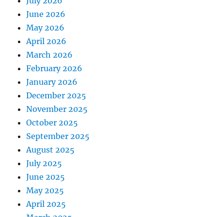
July 2026
June 2026
May 2026
April 2026
March 2026
February 2026
January 2026
December 2025
November 2025
October 2025
September 2025
August 2025
July 2025
June 2025
May 2025
April 2025