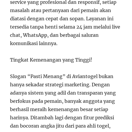
service yang profesional dan responsif, setiap
masalah atau pertanyaan dari pemain akan
diatasi dengan cepat dan sopan. Layanan ini
tersedia tanpa henti selama 24 jam melalui live
chat, WhatsApp, dan berbagai saluran
komunikasi lainnya.
Tingkat Kemenangan yang Tinggi!
Slogan “Pasti Menang” di Aviantogel bukan
hanya sekadar strategi marketing. Dengan
adanya sistem yang adil dan transparan yang
berfokus pada pemain, banyak anggota yang
berhasil meraih kemenangan besar setiap
harinya. Ditambah lagi dengan fitur prediksi
dan bocoran angka jitu dari para ahli togel,