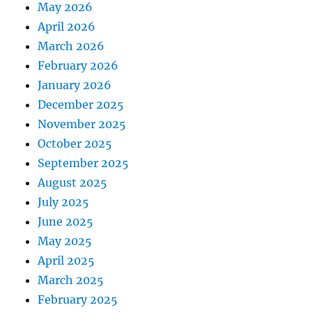
May 2026
April 2026
March 2026
February 2026
January 2026
December 2025
November 2025
October 2025
September 2025
August 2025
July 2025
June 2025
May 2025
April 2025
March 2025
February 2025