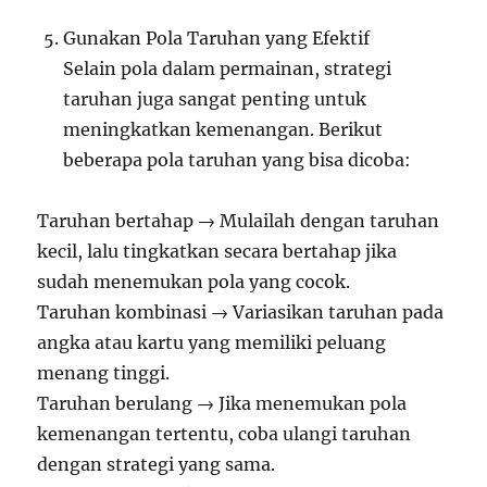
Gunakan Pola Taruhan yang Efektif
Selain pola dalam permainan, strategi
taruhan juga sangat penting untuk
meningkatkan kemenangan. Berikut
beberapa pola taruhan yang bisa dicoba:
Taruhan bertahap → Mulailah dengan taruhan
kecil, lalu tingkatkan secara bertahap jika
sudah menemukan pola yang cocok.
Taruhan kombinasi → Variasikan taruhan pada
angka atau kartu yang memiliki peluang
menang tinggi.
Taruhan berulang → Jika menemukan pola
kemenangan tertentu, coba ulangi taruhan
dengan strategi yang sama.