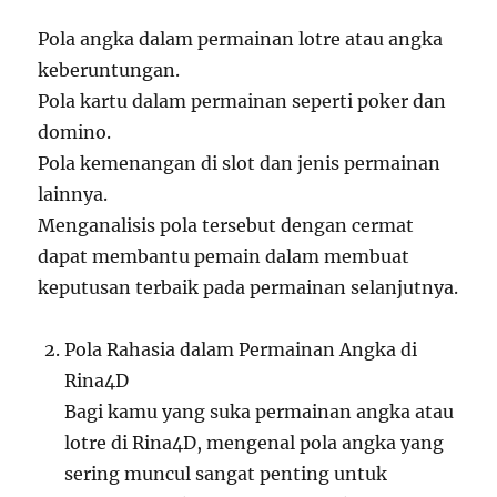
Pola angka dalam permainan lotre atau angka
keberuntungan.
Pola kartu dalam permainan seperti poker dan
domino.
Pola kemenangan di slot dan jenis permainan
lainnya.
Menganalisis pola tersebut dengan cermat
dapat membantu pemain dalam membuat
keputusan terbaik pada permainan selanjutnya.
Pola Rahasia dalam Permainan Angka di
Rina4D
Bagi kamu yang suka permainan angka atau
lotre di Rina4D, mengenal pola angka yang
sering muncul sangat penting untuk