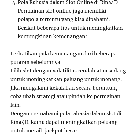
Pola Rahasia dalam Slot Online di Rina4D
Permainan slot online juga memiliki
polapola tertentu yang bisa dipahami.
Berikut beberapa tips untuk meningkatkan
kemungkinan kemenangan:
Perhatikan pola kemenangan dari beberapa
putaran sebelumnya.
Pilih slot dengan volatilitas rendah atau sedang
untuk meningkatkan peluang untuk menang.
Jika mengalami kekalahan secara beruntun,
coba ubah strategi atau pindah ke permainan
lain.
Dengan memahami pola rahasia dalam slot di
Rina4D, kamu dapat meningkatkan peluang
untuk meraih jackpot besar.