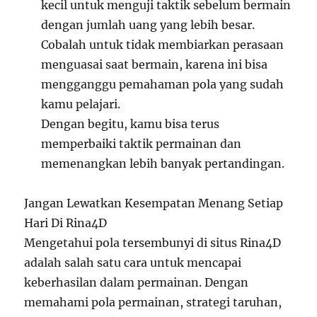
kecil untuk menguji taktik sebelum bermain
dengan jumlah uang yang lebih besar.
Cobalah untuk tidak membiarkan perasaan
menguasai saat bermain, karena ini bisa
mengganggu pemahaman pola yang sudah
kamu pelajari.
Dengan begitu, kamu bisa terus
memperbaiki taktik permainan dan
memenangkan lebih banyak pertandingan.
Jangan Lewatkan Kesempatan Menang Setiap
Hari Di Rina4D
Mengetahui pola tersembunyi di situs Rina4D
adalah salah satu cara untuk mencapai
keberhasilan dalam permainan. Dengan
memahami pola permainan, strategi taruhan,