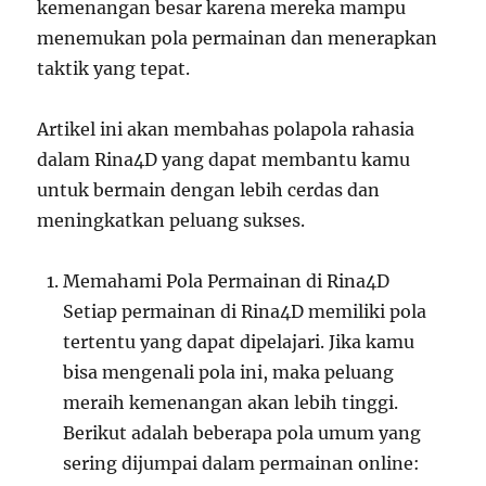
kemenangan besar karena mereka mampu
menemukan pola permainan dan menerapkan
taktik yang tepat.
Artikel ini akan membahas polapola rahasia
dalam Rina4D yang dapat membantu kamu
untuk bermain dengan lebih cerdas dan
meningkatkan peluang sukses.
Memahami Pola Permainan di Rina4D
Setiap permainan di Rina4D memiliki pola
tertentu yang dapat dipelajari. Jika kamu
bisa mengenali pola ini, maka peluang
meraih kemenangan akan lebih tinggi.
Berikut adalah beberapa pola umum yang
sering dijumpai dalam permainan online: