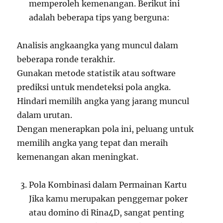
memperoleh kemenangan. Berikut ini
adalah beberapa tips yang berguna:
Analisis angkaangka yang muncul dalam
beberapa ronde terakhir.
Gunakan metode statistik atau software
prediksi untuk mendeteksi pola angka.
Hindari memilih angka yang jarang muncul
dalam urutan.
Dengan menerapkan pola ini, peluang untuk
memilih angka yang tepat dan meraih
kemenangan akan meningkat.
Pola Kombinasi dalam Permainan Kartu
Jika kamu merupakan penggemar poker
atau domino di Rina4D, sangat penting