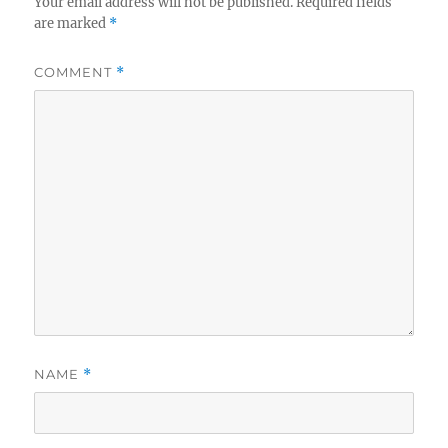
Your email address will not be published.
Required fields
are marked
*
COMMENT
*
NAME
*