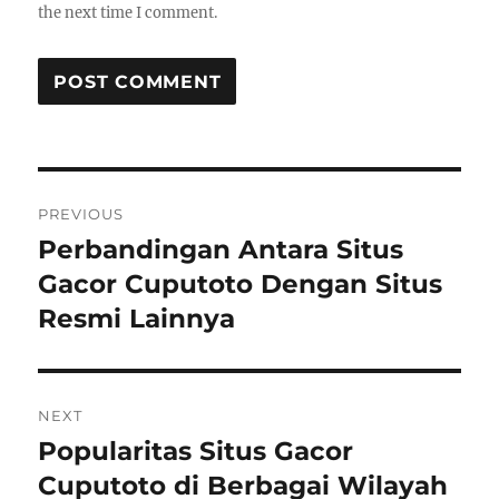
the next time I comment.
Post
PREVIOUS
navigation
Perbandingan Antara Situs
Previous
post:
Gacor Cuputoto Dengan Situs
Resmi Lainnya
NEXT
Popularitas Situs Gacor
Next
post:
Cuputoto di Berbagai Wilayah