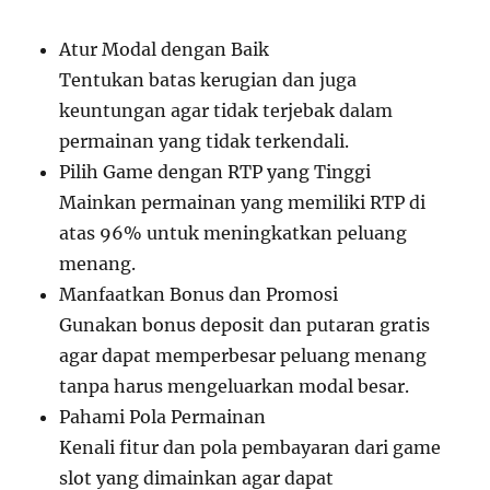
Atur Modal dengan Baik
Tentukan batas kerugian dan juga
keuntungan agar tidak terjebak dalam
permainan yang tidak terkendali.
Pilih Game dengan RTP yang Tinggi
Mainkan permainan yang memiliki RTP di
atas 96% untuk meningkatkan peluang
menang.
Manfaatkan Bonus dan Promosi
Gunakan bonus deposit dan putaran gratis
agar dapat memperbesar peluang menang
tanpa harus mengeluarkan modal besar.
Pahami Pola Permainan
Kenali fitur dan pola pembayaran dari game
slot yang dimainkan agar dapat