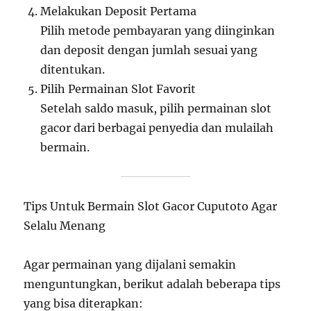
Melakukan Deposit Pertama
Pilih metode pembayaran yang diinginkan
dan deposit dengan jumlah sesuai yang
ditentukan.
Pilih Permainan Slot Favorit
Setelah saldo masuk, pilih permainan slot
gacor dari berbagai penyedia dan mulailah
bermain.
Tips Untuk Bermain Slot Gacor Cuputoto Agar
Selalu Menang
Agar permainan yang dijalani semakin
menguntungkan, berikut adalah beberapa tips
yang bisa diterapkan: