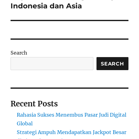
Indonesia dan Asia
Search
SEARCH
Recent Posts
Rahasia Sukses Menembus Pasar Judi Digital
Global
Strategi Ampuh Mendapatkan Jackpot Besar