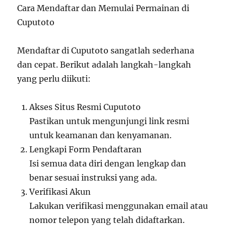
Cara Mendaftar dan Memulai Permainan di
Cuputoto
Mendaftar di Cuputoto sangatlah sederhana
dan cepat. Berikut adalah langkah-langkah
yang perlu diikuti:
Akses Situs Resmi Cuputoto
Pastikan untuk mengunjungi link resmi
untuk keamanan dan kenyamanan.
Lengkapi Form Pendaftaran
Isi semua data diri dengan lengkap dan
benar sesuai instruksi yang ada.
Verifikasi Akun
Lakukan verifikasi menggunakan email atau
nomor telepon yang telah didaftarkan.