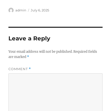
Author
Posted
admin
July 6, 2025
on
Leave a Reply
Your email address will not be published.
Required fields
are marked
*
COMMENT
*