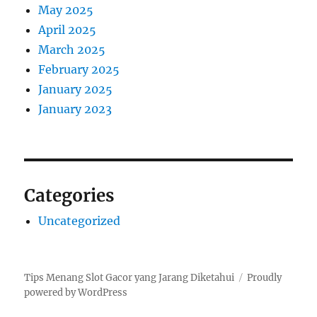
May 2025
April 2025
March 2025
February 2025
January 2025
January 2023
Categories
Uncategorized
Tips Menang Slot Gacor yang Jarang Diketahui
Proudly
powered by WordPress