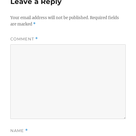
Leave a Reply
Your email address will not be published.
Required fields
are marked
*
COMMENT
*
NAME
*