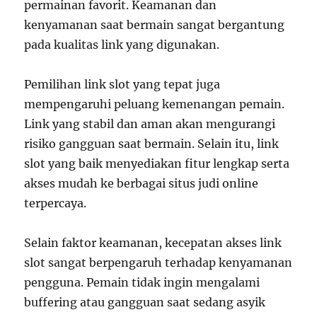
permainan favorit. Keamanan dan
kenyamanan saat bermain sangat bergantung
pada kualitas link yang digunakan.
Pemilihan link slot yang tepat juga
mempengaruhi peluang kemenangan pemain.
Link yang stabil dan aman akan mengurangi
risiko gangguan saat bermain. Selain itu, link
slot yang baik menyediakan fitur lengkap serta
akses mudah ke berbagai situs judi online
terpercaya.
Selain faktor keamanan, kecepatan akses link
slot sangat berpengaruh terhadap kenyamanan
pengguna. Pemain tidak ingin mengalami
buffering atau gangguan saat sedang asyik