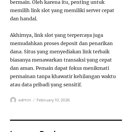
bermain. Oleh karena itu, penting untuk
memilih link slot yang memiliki server cepat
dan handal.
Akhirnya, link slot yang terpercaya juga
memudahkan proses deposit dan penarikan
dana. Situs yang menyediakan link terbaik
biasanya menawarkan transaksi yang cepat
dan aman. Pemain dapat fokus menikmati
permainan tanpa khawatir kehilangan waktu
atau data pribadi yang sensitif.
Author
Posted
admin
February 10, 2026
on