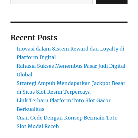
Recent Posts
Inovasi dalam Sistem Reward dan Loyalty di
Platform Digital
Rahasia Sukses Menembus Pasar Judi Digital
Global
Strategi Ampuh Mendapatkan Jackpot Besar
di Situs Slot Resmi Terpercaya
Link Terbaru Platform Toto Slot Gacor
Berkualitas
Cuan Gede Dengan Konsep Bermain Toto
Slot Modal Receh