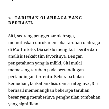
2. TARUHAN OLAHRAGA YANG
BERHASIL
Siti, seorang penggemar olahraga,
memutuskan untuk mencoba taruhan olahraga
di Morfintoto. Dia selalu mengikuti berita dan
analisis terkait tim favoritnya. Dengan
pengetahuan yang ia miliki, Siti mulai
memasang taruhan pada pertandingan-
pertandingan tertentu. Beberapa bulan
kemudian, berkat analisis dan strateginya, Siti
berhasil memenangkan beberapa taruhan
besar yang memberinya penghasilan tambahan
yang signifikan.