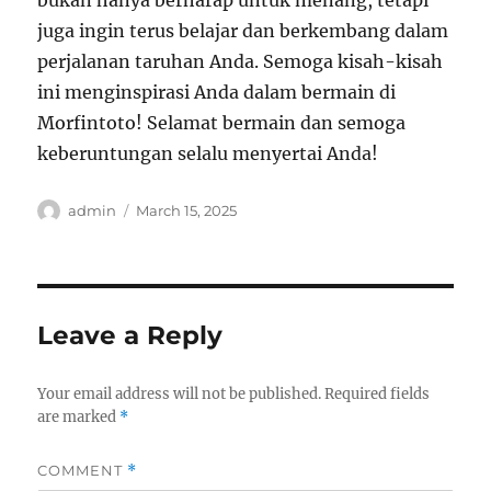
bukan hanya berharap untuk menang, tetapi
juga ingin terus belajar dan berkembang dalam
perjalanan taruhan Anda. Semoga kisah-kisah
ini menginspirasi Anda dalam bermain di
Morfintoto! Selamat bermain dan semoga
keberuntungan selalu menyertai Anda!
Author
Posted
admin
March 15, 2025
on
Leave a Reply
Your email address will not be published.
Required fields
are marked
*
COMMENT
*