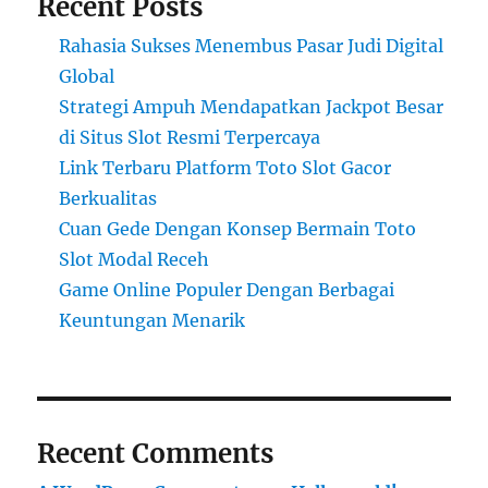
Recent Posts
Rahasia Sukses Menembus Pasar Judi Digital
Global
Strategi Ampuh Mendapatkan Jackpot Besar
di Situs Slot Resmi Terpercaya
Link Terbaru Platform Toto Slot Gacor
Berkualitas
Cuan Gede Dengan Konsep Bermain Toto
Slot Modal Receh
Game Online Populer Dengan Berbagai
Keuntungan Menarik
Recent Comments