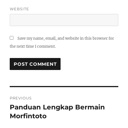
WEBSITE
Save my name, email, and website in this browser for
the next time I comment.
Post
PREVIOUS
navigation
Panduan Lengkap Bermain
Previous
post:
Morfintoto