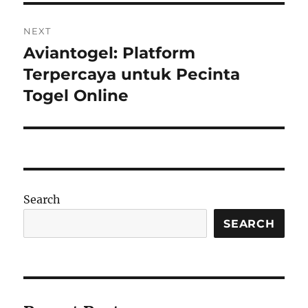
NEXT
Aviantogel: Platform
Next
post:
Terpercaya untuk Pecinta
Togel Online
Search
SEARCH