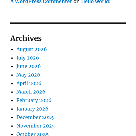
A WordPress Commenter
on
Hello world!
Archives
August 2026
July 2026
June 2026
May 2026
April 2026
March 2026
February 2026
January 2026
December 2025
November 2025
October 2025