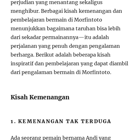
perjudian yang menantang sekaligus
menghibur. Berbagai kisah kemenangan dan
pembelajaran bermain di Morfintoto
menunjukkan bagaimana taruhan bisa lebih
dari sekadar permainannya—itu adalah
perjalanan yang penuh dengan pengalaman
berharga. Berikut adalah beberapa kisah
inspiratif dan pembelajaran yang dapat diambil
dari pengalaman bermain di Morfintoto.
Kisah Kemenangan
1. KEMENANGAN TAK TERDUGA
Ada seorang pemain bernama Andi yang