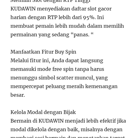
Memilih Slot dengan RTP Tinggi
KUDAWIN menyediakan daftar slot gacor
harian dengan RTP lebih dari 95%. Ini
membuat pemain lebih mudah dalam memilih
permainan yang sedang “panas. “
Manfaatkan Fitur Buy Spin
Melalui fitur ini, Anda dapat langsung
memasuki mode free spin tanpa harus
menunggu simbol scatter muncul, yang
mempercepat peluang meraih kemenangan
besar.
Kelola Modal dengan Bijak
Bermain di KUDAWIN menjadi lebih efektif jika
modal dikelola dengan baik, misalnya dengan