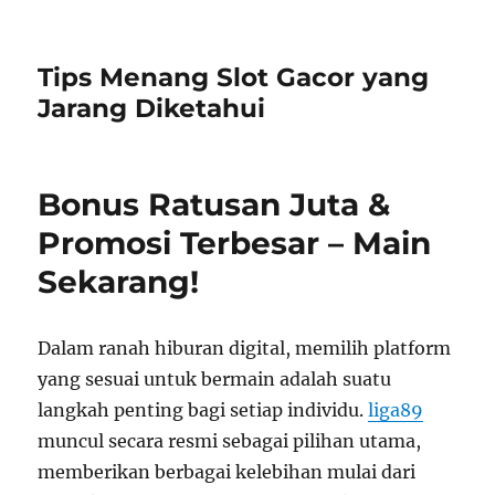
Tips Menang Slot Gacor yang
Jarang Diketahui
Bonus Ratusan Juta &
Promosi Terbesar – Main
Sekarang!
Dalam ranah hiburan digital, memilih platform
yang sesuai untuk bermain adalah suatu
langkah penting bagi setiap individu.
liga89
muncul secara resmi sebagai pilihan utama,
memberikan berbagai kelebihan mulai dari