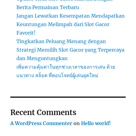
Berita Permainan Terbaru
Jangan Lewatkan Kesempatan Mendapatkan
Keuntungan Melimpah dari Slot Gacor
Favorit!
Tingkatkan Peluang Menang dengan
Strategi Memilih Slot Gacor yang Terpercaya
dan Menguntungkan
เพิ่มความคุ้มค่าในทุกช่วงเวลาของการเล่น ด้วย
แนวทาง สล็อต ที่ตอบโจทย์ผู้เล่นยุคใหม่
Recent Comments
A WordPress Commenter
on
Hello world!