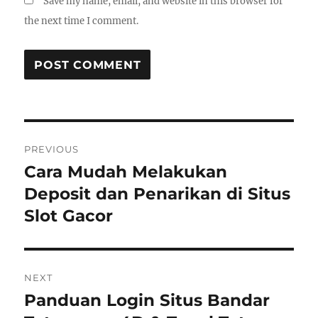
Save my name, email, and website in this browser for
the next time I comment.
Post
PREVIOUS
navigation
Cara Mudah Melakukan
Previous
post:
Deposit dan Penarikan di Situs
Slot Gacor
NEXT
Panduan Login Situs Bandar
Next