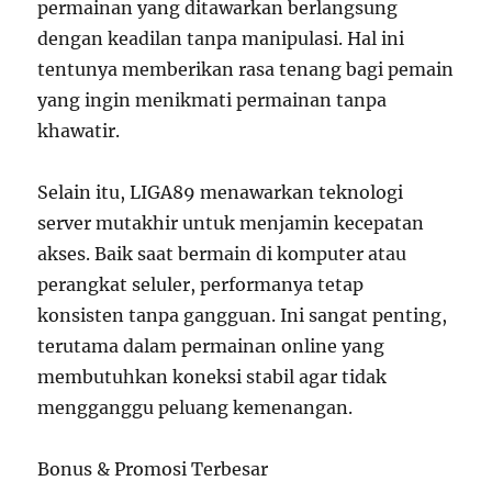
permainan yang ditawarkan berlangsung
dengan keadilan tanpa manipulasi. Hal ini
tentunya memberikan rasa tenang bagi pemain
yang ingin menikmati permainan tanpa
khawatir.
Selain itu, LIGA89 menawarkan teknologi
server mutakhir untuk menjamin kecepatan
akses. Baik saat bermain di komputer atau
perangkat seluler, performanya tetap
konsisten tanpa gangguan. Ini sangat penting,
terutama dalam permainan online yang
membutuhkan koneksi stabil agar tidak
mengganggu peluang kemenangan.
Bonus & Promosi Terbesar