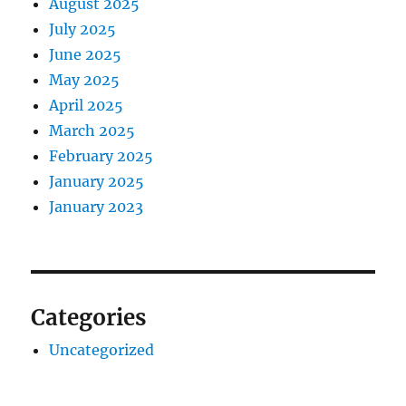
August 2025
July 2025
June 2025
May 2025
April 2025
March 2025
February 2025
January 2025
January 2023
Categories
Uncategorized