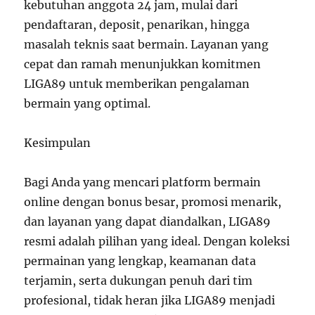
kebutuhan anggota 24 jam, mulai dari
pendaftaran, deposit, penarikan, hingga
masalah teknis saat bermain. Layanan yang
cepat dan ramah menunjukkan komitmen
LIGA89 untuk memberikan pengalaman
bermain yang optimal.
Kesimpulan
Bagi Anda yang mencari platform bermain
online dengan bonus besar, promosi menarik,
dan layanan yang dapat diandalkan, LIGA89
resmi adalah pilihan yang ideal. Dengan koleksi
permainan yang lengkap, keamanan data
terjamin, serta dukungan penuh dari tim
profesional, tidak heran jika LIGA89 menjadi