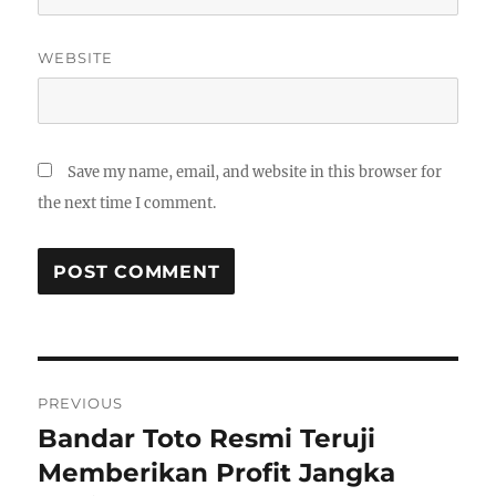
WEBSITE
Save my name, email, and website in this browser for
the next time I comment.
Post
PREVIOUS
navigation
Bandar Toto Resmi Teruji
Previous
post:
Memberikan Profit Jangka