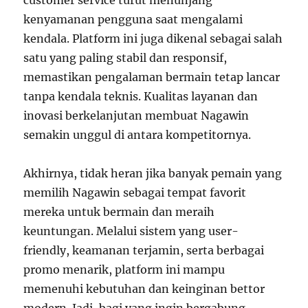
customer service turut menunjang
kenyamanan pengguna saat mengalami
kendala. Platform ini juga dikenal sebagai salah
satu yang paling stabil dan responsif,
memastikan pengalaman bermain tetap lancar
tanpa kendala teknis. Kualitas layanan dan
inovasi berkelanjutan membuat Nagawin
semakin unggul di antara kompetitornya.
Akhirnya, tidak heran jika banyak pemain yang
memilih Nagawin sebagai tempat favorit
mereka untuk bermain dan meraih
keuntungan. Melalui sistem yang user-
friendly, keamanan terjamin, serta berbagai
promo menarik, platform ini mampu
memenuhi kebutuhan dan keinginan bettor