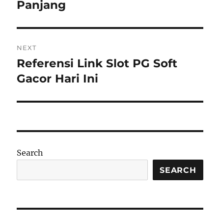
Panjang
NEXT
Referensi Link Slot PG Soft
Next
post:
Gacor Hari Ini
Search
SEARCH