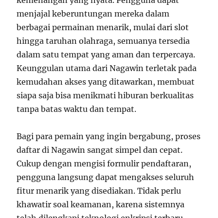
kemenangan yang nyata. Pengguna dapat
menjajal keberuntungan mereka dalam
berbagai permainan menarik, mulai dari slot
hingga taruhan olahraga, semuanya tersedia
dalam satu tempat yang aman dan terpercaya.
Keunggulan utama dari Nagawin terletak pada
kemudahan akses yang ditawarkan, membuat
siapa saja bisa menikmati hiburan berkualitas
tanpa batas waktu dan tempat.
Bagi para pemain yang ingin bergabung, proses
daftar di Nagawin sangat simpel dan cepat.
Cukup dengan mengisi formulir pendaftaran,
pengguna langsung dapat mengakses seluruh
fitur menarik yang disediakan. Tidak perlu
khawatir soal keamanan, karena sistemnya