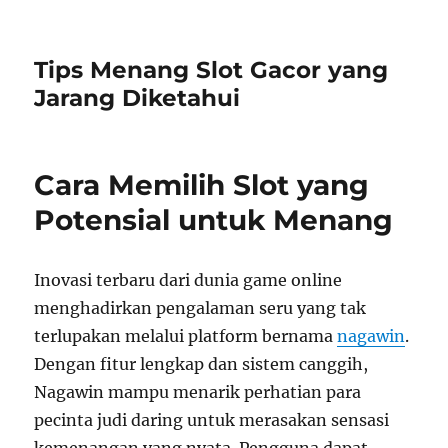
Tips Menang Slot Gacor yang
Jarang Diketahui
Cara Memilih Slot yang
Potensial untuk Menang
Inovasi terbaru dari dunia game online
menghadirkan pengalaman seru yang tak
terlupakan melalui platform bernama
nagawin
.
Dengan fitur lengkap dan sistem canggih,
Nagawin mampu menarik perhatian para
pecinta judi daring untuk merasakan sensasi