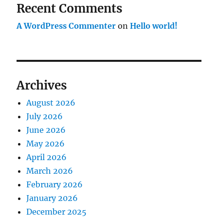
Recent Comments
A WordPress Commenter
on
Hello world!
Archives
August 2026
July 2026
June 2026
May 2026
April 2026
March 2026
February 2026
January 2026
December 2025