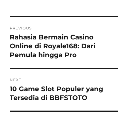
Post
PREVIOUS
navigation
Rahasia Bermain Casino
Previous
post:
Online di Royale168: Dari
Pemula hingga Pro
NEXT
10 Game Slot Populer yang
Next
post:
Tersedia di BBFSTOTO