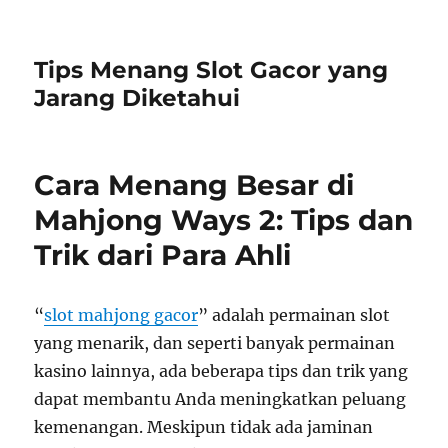
Tips Menang Slot Gacor yang
Jarang Diketahui
Cara Menang Besar di
Mahjong Ways 2: Tips dan
Trik dari Para Ahli
“
slot mahjong gacor
” adalah permainan slot
yang menarik, dan seperti banyak permainan
kasino lainnya, ada beberapa tips dan trik yang
dapat membantu Anda meningkatkan peluang
kemenangan. Meskipun tidak ada jaminan