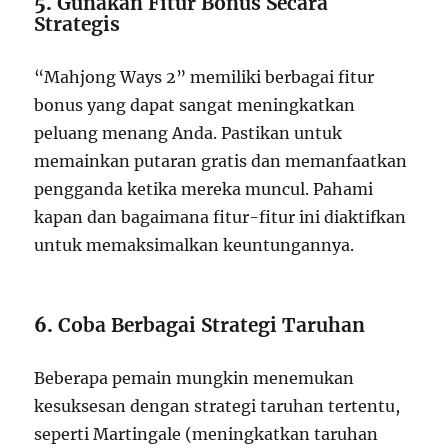
5.
Gunakan Fitur Bonus Secara
Strategis
“Mahjong Ways 2” memiliki berbagai fitur
bonus yang dapat sangat meningkatkan
peluang menang Anda. Pastikan untuk
memainkan putaran gratis dan memanfaatkan
pengganda ketika mereka muncul. Pahami
kapan dan bagaimana fitur-fitur ini diaktifkan
untuk memaksimalkan keuntungannya.
6.
Coba Berbagai Strategi Taruhan
Beberapa pemain mungkin menemukan
kesuksesan dengan strategi taruhan tertentu,
seperti Martingale (meningkatkan taruhan