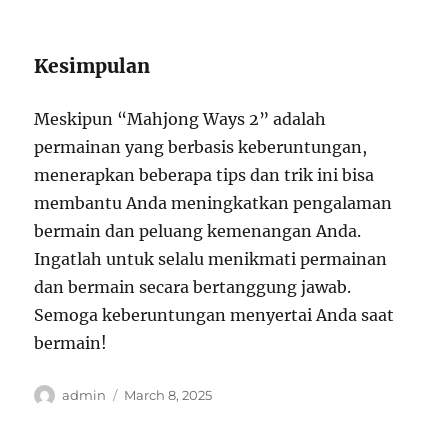
Kesimpulan
Meskipun “Mahjong Ways 2” adalah
permainan yang berbasis keberuntungan,
menerapkan beberapa tips dan trik ini bisa
membantu Anda meningkatkan pengalaman
bermain dan peluang kemenangan Anda.
Ingatlah untuk selalu menikmati permainan
dan bermain secara bertanggung jawab.
Semoga keberuntungan menyertai Anda saat
bermain!
Author
Posted
admin
March 8, 2025
on