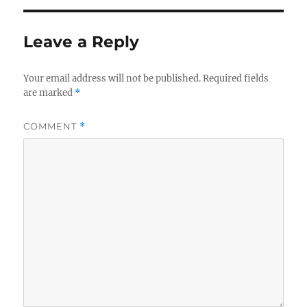
Leave a Reply
Your email address will not be published.
Required fields
are marked
*
COMMENT
*