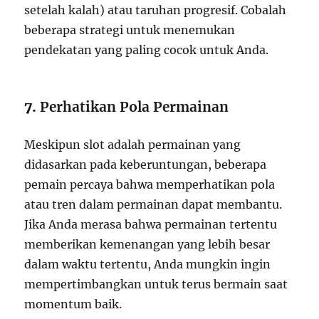
setelah kalah) atau taruhan progresif. Cobalah
beberapa strategi untuk menemukan
pendekatan yang paling cocok untuk Anda.
7.
Perhatikan Pola Permainan
Meskipun slot adalah permainan yang
didasarkan pada keberuntungan, beberapa
pemain percaya bahwa memperhatikan pola
atau tren dalam permainan dapat membantu.
Jika Anda merasa bahwa permainan tertentu
memberikan kemenangan yang lebih besar
dalam waktu tertentu, Anda mungkin ingin
mempertimbangkan untuk terus bermain saat
momentum baik.