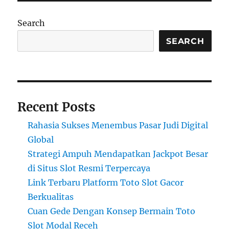
Search
SEARCH
Recent Posts
Rahasia Sukses Menembus Pasar Judi Digital
Global
Strategi Ampuh Mendapatkan Jackpot Besar
di Situs Slot Resmi Terpercaya
Link Terbaru Platform Toto Slot Gacor
Berkualitas
Cuan Gede Dengan Konsep Bermain Toto
Slot Modal Receh