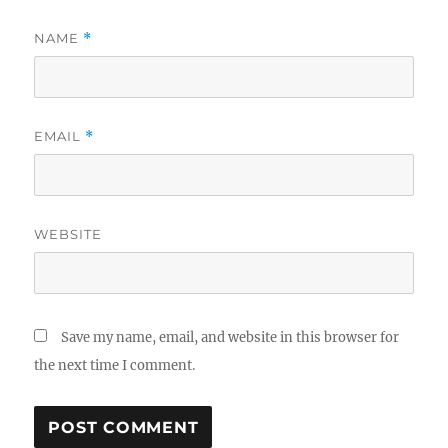
NAME
*
EMAIL
*
WEBSITE
Save my name, email, and website in this browser for
the next time I comment.