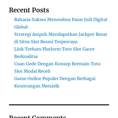
Recent Posts
Rahasia Sukses Menembus Pasar Judi Digital
Global
Strategi Ampuh Mendapatkan Jackpot Besar
di Situs Slot Resmi Terpercaya
Link Terbaru Platform Toto Slot Gacor
Berkualitas
Cuan Gede Dengan Konsep Bermain Toto
Slot Modal Receh
Game Online Populer Dengan Berbagai
Keuntungan Menarik