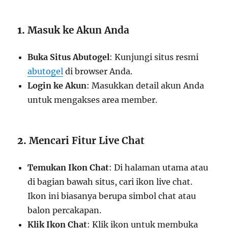
1.
Masuk ke Akun Anda
Buka Situs Abutogel
: Kunjungi situs resmi
abutogel
di browser Anda.
Login ke Akun
: Masukkan detail akun Anda
untuk mengakses area member.
2.
Mencari Fitur Live Chat
Temukan Ikon Chat
: Di halaman utama atau
di bagian bawah situs, cari ikon live chat.
Ikon ini biasanya berupa simbol chat atau
balon percakapan.
Klik Ikon Chat
: Klik ikon untuk membuka