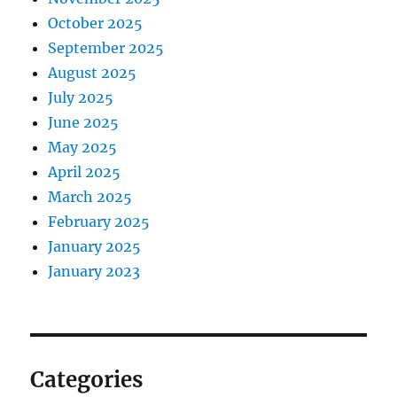
October 2025
September 2025
August 2025
July 2025
June 2025
May 2025
April 2025
March 2025
February 2025
January 2025
January 2023
Categories