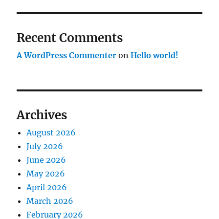
Recent Comments
A WordPress Commenter
on
Hello world!
Archives
August 2026
July 2026
June 2026
May 2026
April 2026
March 2026
February 2026