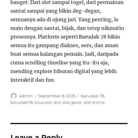
banget. Dari slot sampai togel, dari permainan
santai sampai yang bikin deg-degan,
semuanya ada di ujung jari. Yang penting, lo
main dengan santai, bijak, dan tetep nikmatin
prosesnya. Platform seperti Barudak 78 bikin
semua itu gampang diakses, seru, dan aman
buat semua kalangan pemain. Jadi, daripada
cuma scrolling timeline yang itu-itu aja,
mending explore hiburan digital yang lebih
interaktif dan fun.
Author
Posted
Tags
admin
September 8, 2025
barudak 78
,
on
barudak78
,
situs slot
,
slot
,
slot gacor
,
slot online
Leave a Reply