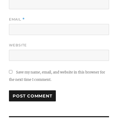
EMAIL
*
WEBSITE
Save my name, email, and website in this browser for
the next time I comment.