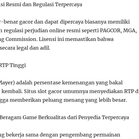
nsi Resmi dan Regulasi Terpercaya
r-benar gacor dan dapat dipercaya biasanya memiliki
an regulasi perjudian online resmi seperti PAGCOR, MGA,
g Commission. Lisensi ini memastikan bahwa
secara legal dan adil.
RTP Tinggi
Player) adalah persentase kemenangan yang bakal
 kembali. Situs slot gacor umumnya menyediakan RTP d
gga memberikan peluang menang yang lebih besar.
Beragam Game Berkualitas dari Penyedia Terpercaya
yang bekerja sama dengan pengembang permainan