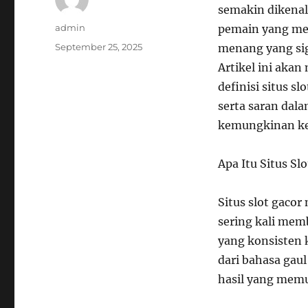
semakin dikenal
Author
admin
pemain yang men
Posted
September 25, 2025
menang yang si
on
Artikel ini ak
definisi situs sl
serta saran dal
kemungkinan k
Apa Itu Situs Sl
Situs slot gacor
sering kali me
yang konsisten k
dari bahasa gaul
hasil yang mem