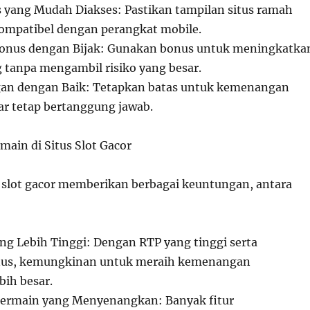
 yang Mudah Diakses: Pastikan tampilan situs ramah
ompatibel dengan perangkat mobile.
onus dengan Bijak: Gunakan bonus untuk meningkatka
tanpa mengambil risiko yang besar.
gan dengan Baik: Tetapkan batas untuk kemenangan
ar tetap bertanggung jawab.
ain di Situs Slot Gacor
s slot gacor memberikan berbagai keuntungan, antara
g Lebih Tinggi: Dengan RTP yang tinggi serta
onus, kemungkinan untuk meraih kemenangan
bih besar.
ermain yang Menyenangkan: Banyak fitur