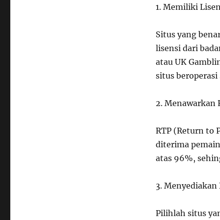
1. Memiliki Lise
Situs yang bena
lisensi dari bad
atau UK Gamblin
situs beroperasi 
2. Menawarkan 
RTP (Return to 
diterima pemain
atas 96%, sehin
3. Menyediakan 
Pilihlah situs 