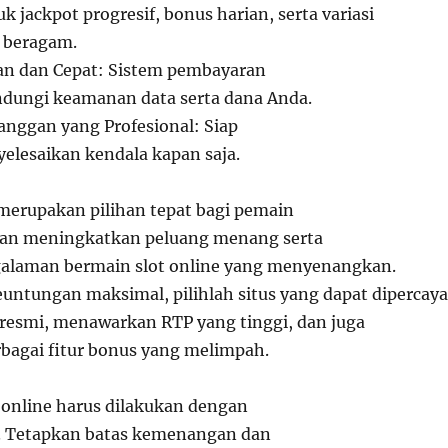
 jackpot progresif, bonus harian, serta variasi
 beragam.
an dan Cepat: Sistem pembayaran
ndungi keamanan data serta dana Anda.
nggan yang Profesional: Siap
lesaikan kendala kapan saja.
 merupakan pilihan tepat bagi pemain
nan meningkatkan peluang menang serta
alaman bermain slot online yang menyenangkan.
untungan maksimal, pilihlah situs yang dapat dipercaya
i resmi, menawarkan RTP yang tinggi, dan juga
agai fitur bonus yang melimpah.
n online harus dilakukan dengan
. Tetapkan batas kemenangan dan