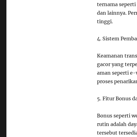
ternama seperti
dan lainnya. Per
tinggi.
4. Sistem Pemb
Keamanan transa
gacor yang ter
aman seperti e-w
proses penarika
5. Fitur Bonus 
Bonus seperti w
rutin adalah daya
tersebut tersedia