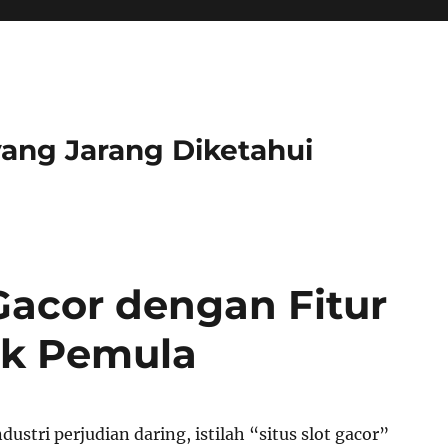
yang Jarang Diketahui
 Gacor dengan Fitur
uk Pemula
ustri perjudian daring, istilah “situs slot gacor”