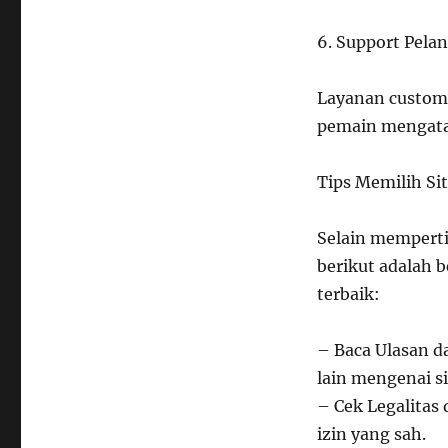
6. Support Pela
Layanan custome
pemain mengatas
Tips Memilih Sit
Selain memperti
berikut adalah b
terbaik:
– Baca Ulasan 
lain mengenai si
– Cek Legalitas 
izin yang sah.