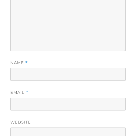
NAME
*
EMAIL
*
WEBSITE