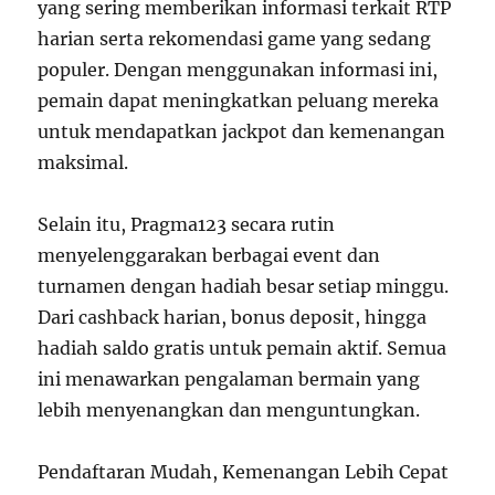
yang sering memberikan informasi terkait RTP
harian serta rekomendasi game yang sedang
populer. Dengan menggunakan informasi ini,
pemain dapat meningkatkan peluang mereka
untuk mendapatkan jackpot dan kemenangan
maksimal.
Selain itu, Pragma123 secara rutin
menyelenggarakan berbagai event dan
turnamen dengan hadiah besar setiap minggu.
Dari cashback harian, bonus deposit, hingga
hadiah saldo gratis untuk pemain aktif. Semua
ini menawarkan pengalaman bermain yang
lebih menyenangkan dan menguntungkan.
Pendaftaran Mudah, Kemenangan Lebih Cepat