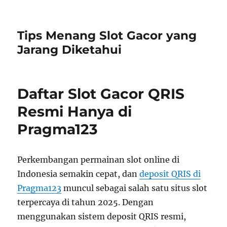
Tips Menang Slot Gacor yang
Jarang Diketahui
Daftar Slot Gacor QRIS
Resmi Hanya di
Pragma123
Perkembangan permainan slot online di
Indonesia semakin cepat, dan
deposit QRIS di
Pragma123
muncul sebagai salah satu situs slot
terpercaya di tahun 2025. Dengan
menggunakan sistem deposit QRIS resmi,