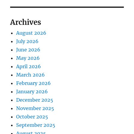
Archives
August 2026
July 2026
June 2026
May 2026
April 2026
March 2026
February 2026
January 2026
December 2025
November 2025
October 2025
September 2025
August 2025