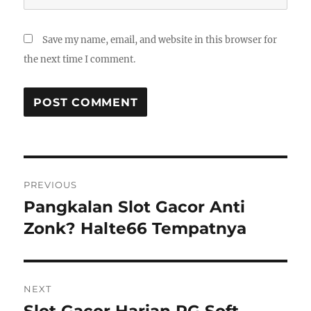
Save my name, email, and website in this browser for
the next time I comment.
Post
PREVIOUS
navigation
Pangkalan Slot Gacor Anti
Previous
post:
Zonk? Halte66 Tempatnya
NEXT
Next