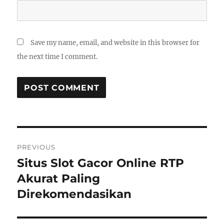
Save my name, email, and website in this browser for
the next time I comment.
Post
PREVIOUS
navigation
Situs Slot Gacor Online RTP
Previous
post:
Akurat Paling
Direkomendasikan