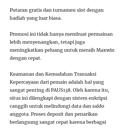
Putaran gratis dan turnamen slot dengan
hadiah yang luar biasa.
Promosi ini tidak hanya membuat permainan
lebih menyenangkan, tetapi juga
meningkatkan peluang untuk meraih Maxwin
dengan cepat.
Keamanan dan Kemudahan Transaksi
Kepercayaan dari pemain adalah hal yang
sangat penting di PAUS138. Oleh karena itu,
situs ini dilengkapi dengan sistem enkripsi
canggih untuk melindungi data dan saldo
anggota. Proses deposit dan penarikan
berlangsung sangat cepat karena berbagai