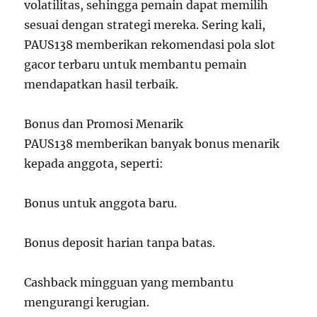
volatilitas, sehingga pemain dapat memilih
sesuai dengan strategi mereka. Sering kali,
PAUS138 memberikan rekomendasi pola slot
gacor terbaru untuk membantu pemain
mendapatkan hasil terbaik.
Bonus dan Promosi Menarik
PAUS138 memberikan banyak bonus menarik
kepada anggota, seperti:
Bonus untuk anggota baru.
Bonus deposit harian tanpa batas.
Cashback mingguan yang membantu
mengurangi kerugian.