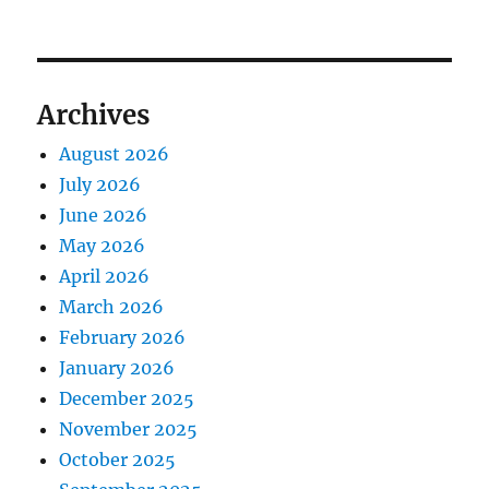
Archives
August 2026
July 2026
June 2026
May 2026
April 2026
March 2026
February 2026
January 2026
December 2025
November 2025
October 2025