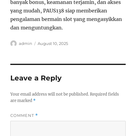
banyak bonus, keamanan terjamin, dan akses
yang mudah, PAUS138 siap memberikan
pengalaman bermain slot yang mengasyikkan
dan menguntungkan.
Author
Posted
admin
August 10, 2025
on
Leave a Reply
Your email address will not be published.
Required fields
are marked
*
COMMENT
*