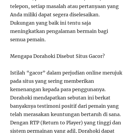
telepon, setiap masalah atau pertanyaan yang
Anda miliki dapat segera diselesaikan.
Dukungan yang baik ini tentu saja
meningkatkan pengalaman bermain bagi
semua pemain.
Mengapa Dorahoki Disebut Situs Gacor?
Istilah “gacor” dalam perjudian online merujuk
pada situs yang sering memberikan
kemenangan kepada para penggunanya.
Dorahoki mendapatkan sebutan ini berkat
banyaknya testimoni positif dari pemain yang
telah merasakan keuntungan bertaruh di sana.
Dengan RTP (Return to Player) yang tinggi dan
sistem permainan yang adil, Dorahoki dapat