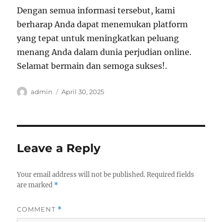
Dengan semua informasi tersebut, kami
berharap Anda dapat menemukan platform
yang tepat untuk meningkatkan peluang
menang Anda dalam dunia perjudian online.
Selamat bermain dan semoga sukses!.
Author
Posted
admin
April 30, 2025
on
Leave a Reply
Your email address will not be published.
Required fields
are marked
*
COMMENT
*