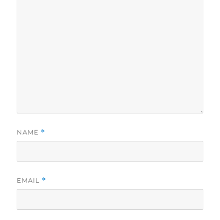
NAME
*
EMAIL
*