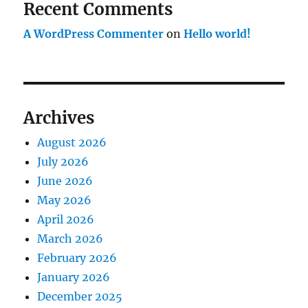
Recent Comments
A WordPress Commenter
on
Hello world!
Archives
August 2026
July 2026
June 2026
May 2026
April 2026
March 2026
February 2026
January 2026
December 2025