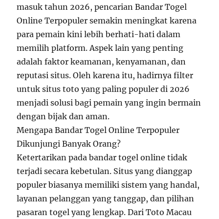
masuk tahun 2026, pencarian Bandar Togel
Online Terpopuler semakin meningkat karena
para pemain kini lebih berhati-hati dalam
memilih platform. Aspek lain yang penting
adalah faktor keamanan, kenyamanan, dan
reputasi situs. Oleh karena itu, hadirnya filter
untuk situs toto yang paling populer di 2026
menjadi solusi bagi pemain yang ingin bermain
dengan bijak dan aman.
Mengapa Bandar Togel Online Terpopuler
Dikunjungi Banyak Orang?
Ketertarikan pada bandar togel online tidak
terjadi secara kebetulan. Situs yang dianggap
populer biasanya memiliki sistem yang handal,
layanan pelanggan yang tanggap, dan pilihan
pasaran togel yang lengkap. Dari Toto Macau