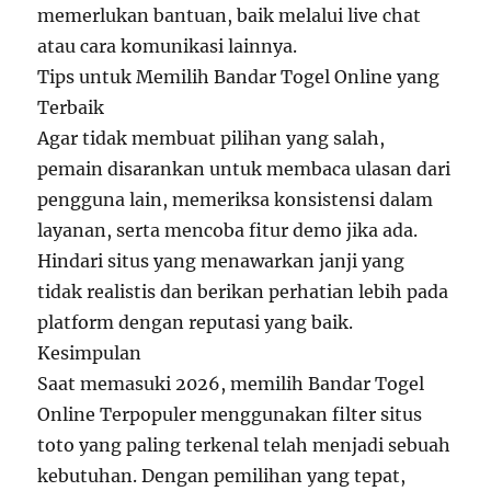
memerlukan bantuan, baik melalui live chat
atau cara komunikasi lainnya.
Tips untuk Memilih Bandar Togel Online yang
Terbaik
Agar tidak membuat pilihan yang salah,
pemain disarankan untuk membaca ulasan dari
pengguna lain, memeriksa konsistensi dalam
layanan, serta mencoba fitur demo jika ada.
Hindari situs yang menawarkan janji yang
tidak realistis dan berikan perhatian lebih pada
platform dengan reputasi yang baik.
Kesimpulan
Saat memasuki 2026, memilih Bandar Togel
Online Terpopuler menggunakan filter situs
toto yang paling terkenal telah menjadi sebuah
kebutuhan. Dengan pemilihan yang tepat,