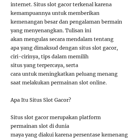
internet. Situs slot gacor terkenal karena
kemampuannya untuk memberikan
kemenangan besar dan pengalaman bermain
yang menyenangkan. Tulisan ini
akan mengulas secara mendalam tentang
apa yang dimaksud dengan situs slot gacor,
ciri-cirinya, tips dalam memilih
situs yang terpercaya, serta
cara untuk meningkatkan peluang menang
saat melakukan permainan slot online.
Apa Itu Situs Slot Gacor?
Situs slot gacor merupakan platform
permainan slot di dunia
maya yang diakui karena persentase kemenang