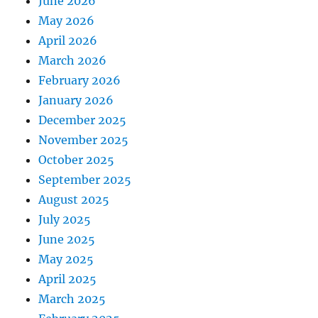
June 2026
May 2026
April 2026
March 2026
February 2026
January 2026
December 2025
November 2025
October 2025
September 2025
August 2025
July 2025
June 2025
May 2025
April 2025
March 2025