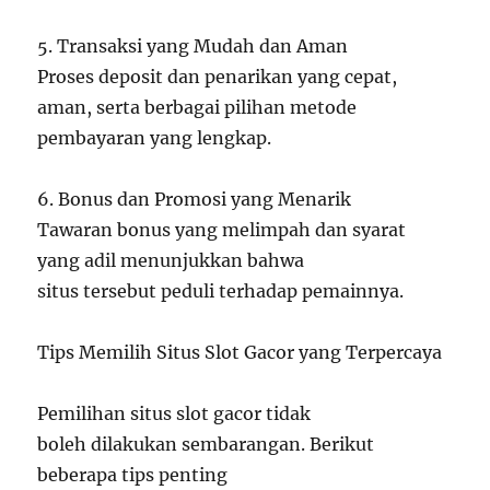
5. Transaksi yang Mudah dan Aman
Proses deposit dan penarikan yang cepat,
aman, serta berbagai pilihan metode
pembayaran yang lengkap.
6. Bonus dan Promosi yang Menarik
Tawaran bonus yang melimpah dan syarat
yang adil menunjukkan bahwa
situs tersebut peduli terhadap pemainnya.
Tips Memilih Situs Slot Gacor yang Terpercaya
Pemilihan situs slot gacor tidak
boleh dilakukan sembarangan. Berikut
beberapa tips penting