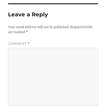
Leave a Reply
Your email address will not be published.
Required fields
are marked
*
COMMENT
*