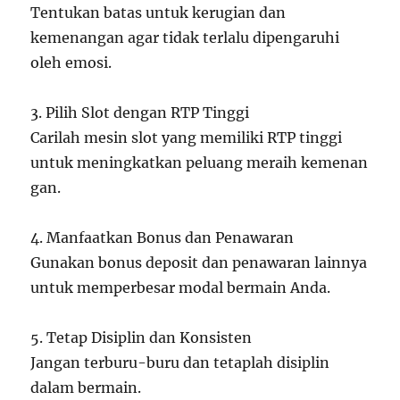
Tentukan batas untuk kerugian dan
kemenangan agar tidak terlalu dipengaruhi
oleh emosi.
3. Pilih Slot dengan RTP Tinggi
Carilah mesin slot yang memiliki RTP tinggi
untuk meningkatkan peluang meraih kemenan
gan.
4. Manfaatkan Bonus dan Penawaran
Gunakan bonus deposit dan penawaran lainnya
untuk memperbesar modal bermain Anda.
5. Tetap Disiplin dan Konsisten
Jangan terburu-buru dan tetaplah disiplin
dalam bermain.