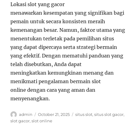
Lokasi slot yang gacor
menawarkan kesempatan yang signifikan bagi
pemain untuk secara konsisten meraih
kemenangan besar. Namun, faktor utama yang
menentukan terletak pada pemilihan situs
yang dapat dipercaya serta strategi bermain
yang efektif. Dengan mematuhi panduan yang
telah disebutkan, Anda dapat
meningkatkan kemungkinan menang dan
menikmati pengalaman bermain slot
online dengan cara yang aman dan
menyenangkan.
Author
Posted
Tags
admin
October 21, 2025
situs slot
,
situs slot gacor
,
on
slot gacor
,
slot online