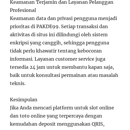
Keamanan Terjamin dan Layanan Pelanggan
Profesional
Keamanan data dan privasi pengguna menjadi
prioritas di PAKDE99. Setiap transaksi dan
aktivitas di situs ini dilindungi oleh sistem
enkripsi yang canggih, sehingga pengguna
tidak perlu khawatir tentang kebocoran
informasi. Layanan customer service juga
tersedia 24 jam untuk membantu kapan saja,
baik untuk konsultasi permainan atau masalah
teknis.
Kesimpulan
Jika Anda mencari platform untuk slot online
dan toto online yang terpercaya dengan
kemudahan deposit menggunakan QRIS,