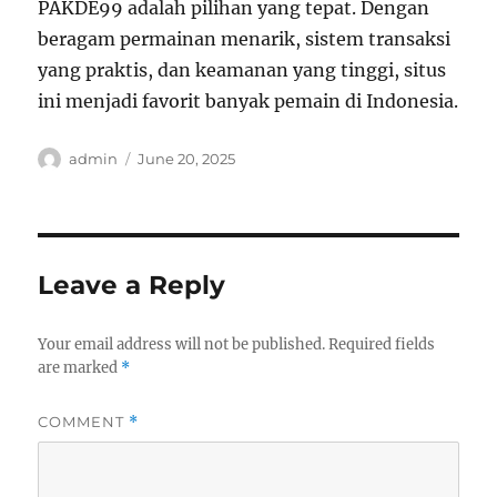
PAKDE99 adalah pilihan yang tepat. Dengan
beragam permainan menarik, sistem transaksi
yang praktis, dan keamanan yang tinggi, situs
ini menjadi favorit banyak pemain di Indonesia.
Author
Posted
admin
June 20, 2025
on
Leave a Reply
Your email address will not be published.
Required fields
are marked
*
COMMENT
*