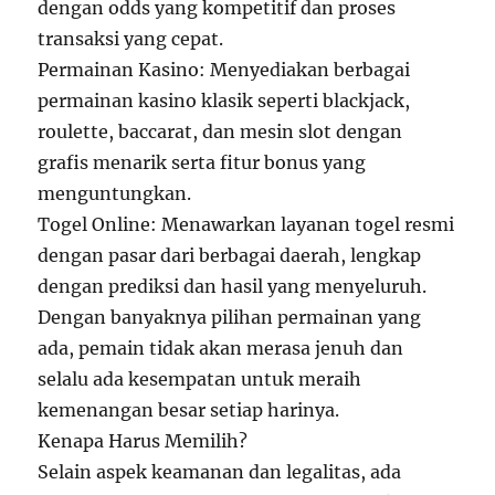
dengan odds yang kompetitif dan proses
transaksi yang cepat.
Permainan Kasino: Menyediakan berbagai
permainan kasino klasik seperti blackjack,
roulette, baccarat, dan mesin slot dengan
grafis menarik serta fitur bonus yang
menguntungkan.
Togel Online: Menawarkan layanan togel resmi
dengan pasar dari berbagai daerah, lengkap
dengan prediksi dan hasil yang menyeluruh.
Dengan banyaknya pilihan permainan yang
ada, pemain tidak akan merasa jenuh dan
selalu ada kesempatan untuk meraih
kemenangan besar setiap harinya.
Kenapa Harus Memilih?
Selain aspek keamanan dan legalitas, ada