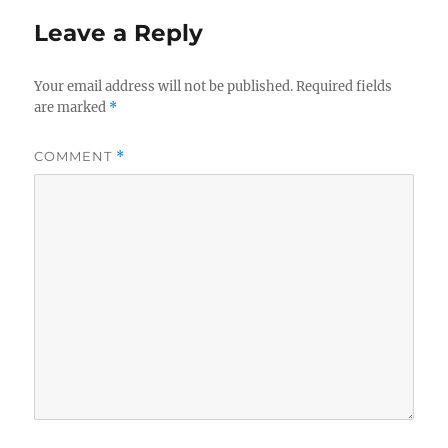
Leave a Reply
Your email address will not be published.
Required fields
are marked
*
COMMENT
*