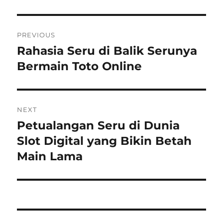
Post
PREVIOUS
navigation
Rahasia Seru di Balik Serunya
Previous
post:
Bermain Toto Online
NEXT
Petualangan Seru di Dunia
Next
post:
Slot Digital yang Bikin Betah
Main Lama