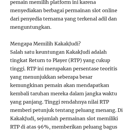
pemain memilih platform ini karena
menyediakan berbagai permainan slot online
dari penyedia ternama yang terkenal adil dan
menguntungkan.
Mengapa Memilih KakakJudi?
Salah satu keuntungan KakakJudi adalah
tingkat Return to Player (RTP) yang cukup
tinggi. RTP ini merupakan persentase teoritis
yang menunjukkan seberapa besar
kemungkinan pemain akan mendapatkan
kembali taruhan mereka dalam jangka waktu
yang panjang. Tinggi rendahnya nilai RTP
memberi petunjuk tentang peluang menang. Di
KakakJudi, sejumlah permainan slot memiliki
RTP di atas 96%, memberikan peluang bagus