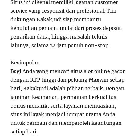
Situs ini dikenal memiliki layanan customer
service yang responsif dan profesional. Tim
dukungan KakakJudi siap membantu
kebutuhan pemain, mulai dari proses deposit,
penarikan dana, hingga masalah teknis
lainnya, selama 24 jam penuh non-stop.
Kesimpulan
Bagi Anda yang mencari situs slot online gacor
dengan RTP tinggi dan peluang Maxwin setiap
hari, KakakJudi adalah pilihan terbaik. Dengan
jaminan keamanan, permainan berkualitas,
bonus menarik, serta layanan memuaskan,
situs ini layak menjadi tempat utama Anda
untuk bermain dan memperoleh keuntungan
setiap hari.