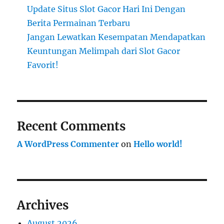
Update Situs Slot Gacor Hari Ini Dengan
Berita Permainan Terbaru
Jangan Lewatkan Kesempatan Mendapatkan
Keuntungan Melimpah dari Slot Gacor
Favorit!
Recent Comments
A WordPress Commenter
on
Hello world!
Archives
August 2026