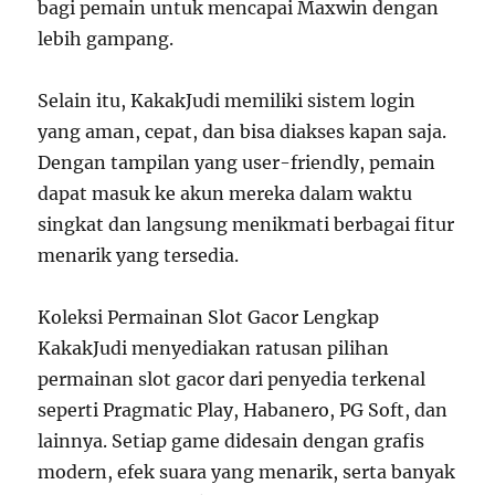
bagi pemain untuk mencapai Maxwin dengan
lebih gampang.
Selain itu, KakakJudi memiliki sistem login
yang aman, cepat, dan bisa diakses kapan saja.
Dengan tampilan yang user-friendly, pemain
dapat masuk ke akun mereka dalam waktu
singkat dan langsung menikmati berbagai fitur
menarik yang tersedia.
Koleksi Permainan Slot Gacor Lengkap
KakakJudi menyediakan ratusan pilihan
permainan slot gacor dari penyedia terkenal
seperti Pragmatic Play, Habanero, PG Soft, dan
lainnya. Setiap game didesain dengan grafis
modern, efek suara yang menarik, serta banyak