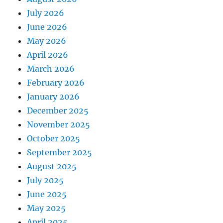
July 2026
June 2026
May 2026
April 2026
March 2026
February 2026
January 2026
December 2025
November 2025
October 2025
September 2025
August 2025
July 2025
June 2025
May 2025
April 2025