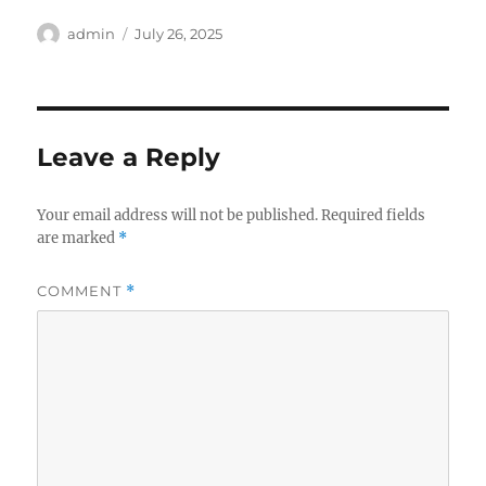
Author
Posted
admin
July 26, 2025
on
Leave a Reply
Your email address will not be published.
Required fields
are marked
*
COMMENT
*