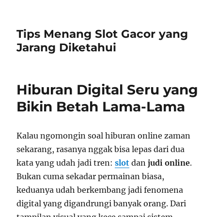
Tips Menang Slot Gacor yang
Jarang Diketahui
Hiburan Digital Seru yang
Bikin Betah Lama-Lama
Kalau ngomongin soal hiburan online zaman
sekarang, rasanya nggak bisa lepas dari dua
kata yang udah jadi tren:
slot
dan
judi online
.
Bukan cuma sekadar permainan biasa,
keduanya udah berkembang jadi fenomena
digital yang digandrungi banyak orang. Dari