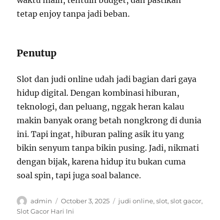
waktu main, tentuin budget, dan pastikan
tetap enjoy tanpa jadi beban.
Penutup
Slot dan judi online udah jadi bagian dari gaya
hidup digital. Dengan kombinasi hiburan,
teknologi, dan peluang, nggak heran kalau
makin banyak orang betah nongkrong di dunia
ini. Tapi ingat, hiburan paling asik itu yang
bikin senyum tanpa bikin pusing. Jadi, nikmati
dengan bijak, karena hidup itu bukan cuma
soal spin, tapi juga soal balance.
Author
Posted
Tags
admin
October 3, 2025
judi online
,
slot
,
slot gacor
,
on
Slot Gacor Hari Ini