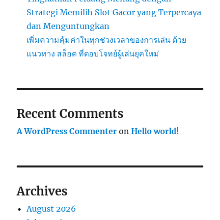
Strategi Memilih Slot Gacor yang Terpercaya
dan Menguntungkan
เพิ่มความคุ้มค่าในทุกช่วงเวลาของการเล่น ด้วย
แนวทาง สล็อต ที่ตอบโจทย์ผู้เล่นยุคใหม่
Recent Comments
A WordPress Commenter
on
Hello world!
Archives
August 2026