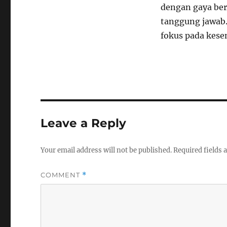
dengan gaya be
tanggung jawab.
fokus pada kese
Leave a Reply
Your email address will not be published.
Required fields
COMMENT
*