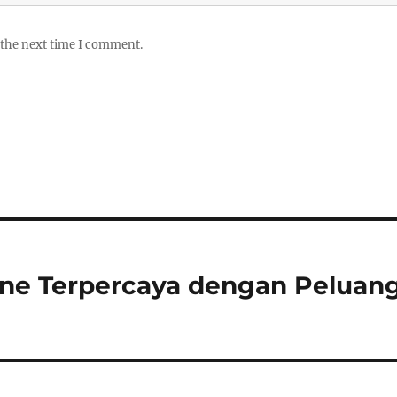
 the next time I comment.
ine Terpercaya dengan Peluan