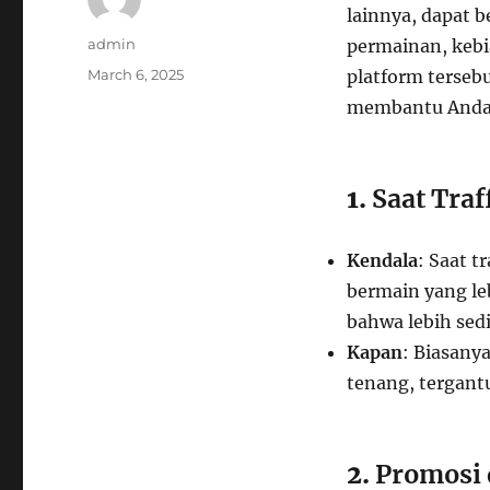
lainnya, dapat b
Author
admin
permainan, kebi
Posted
March 6, 2025
platform terseb
on
membantu Anda 
1.
Saat Traf
Kendala
: Saat t
bermain yang leb
bahwa lebih sed
Kapan
: Biasany
tenang, tergant
2.
Promosi 