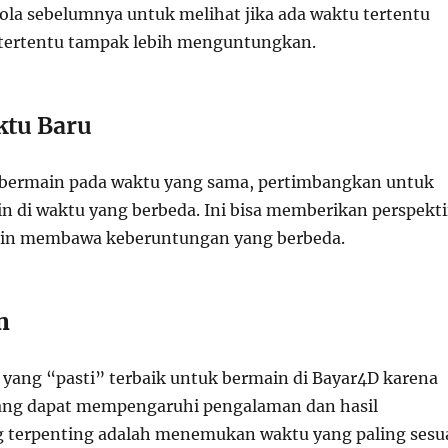
ola sebelumnya untuk melihat jika ada waktu tertentu
 tertentu tampak lebih menguntungkan.
ktu Baru
u bermain pada waktu yang sama, pertimbangkan untuk
 di waktu yang berbeda. Ini bisa memberikan perspekti
in membawa keberuntungan yang berbeda.
n
 yang “pasti” terbaik untuk bermain di Bayar4D karena
yang dapat mempengaruhi pengalaman dan hasil
 terpenting adalah menemukan waktu yang paling sesu