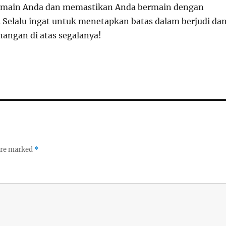
rmain Anda dan memastikan Anda bermain dengan
 Selalu ingat untuk menetapkan batas dalam berjudi da
nangan di atas segalanya!
 are marked
*