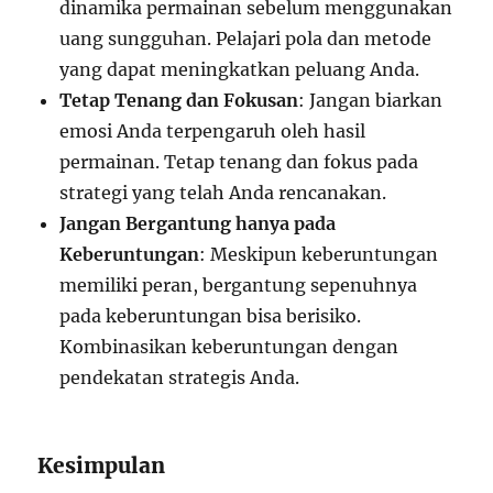
dinamika permainan sebelum menggunakan
uang sungguhan. Pelajari pola dan metode
yang dapat meningkatkan peluang Anda.
Tetap Tenang dan Fokusan
: Jangan biarkan
emosi Anda terpengaruh oleh hasil
permainan. Tetap tenang dan fokus pada
strategi yang telah Anda rencanakan.
Jangan Bergantung hanya pada
Keberuntungan
: Meskipun keberuntungan
memiliki peran, bergantung sepenuhnya
pada keberuntungan bisa berisiko.
Kombinasikan keberuntungan dengan
pendekatan strategis Anda.
Kesimpulan