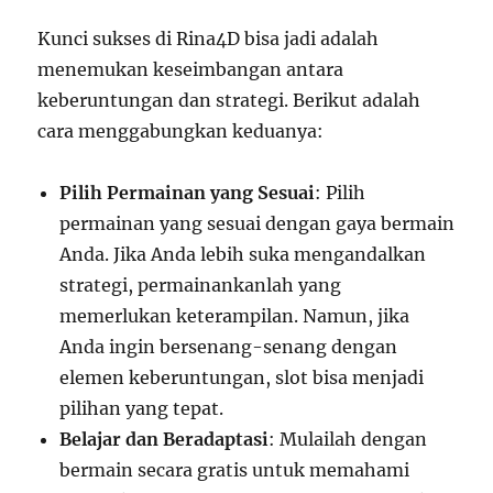
Kunci sukses di Rina4D bisa jadi adalah
menemukan keseimbangan antara
keberuntungan dan strategi. Berikut adalah
cara menggabungkan keduanya:
Pilih Permainan yang Sesuai
: Pilih
permainan yang sesuai dengan gaya bermain
Anda. Jika Anda lebih suka mengandalkan
strategi, permainankanlah yang
memerlukan keterampilan. Namun, jika
Anda ingin bersenang-senang dengan
elemen keberuntungan, slot bisa menjadi
pilihan yang tepat.
Belajar dan Beradaptasi
: Mulailah dengan
bermain secara gratis untuk memahami