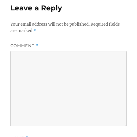
Leave a Reply
Your email address will not be published.
Required fields
are marked
*
COMMENT
*