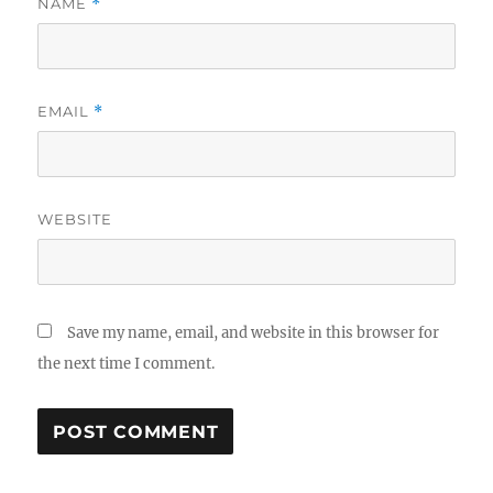
NAME
*
EMAIL
*
WEBSITE
Save my name, email, and website in this browser for
the next time I comment.