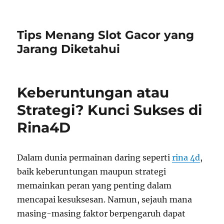
Tips Menang Slot Gacor yang
Jarang Diketahui
Keberuntungan atau
Strategi? Kunci Sukses di
Rina4D
Dalam dunia permainan daring seperti
rina 4d
,
baik keberuntungan maupun strategi
memainkan peran yang penting dalam
mencapai kesuksesan. Namun, sejauh mana
masing-masing faktor berpengaruh dapat