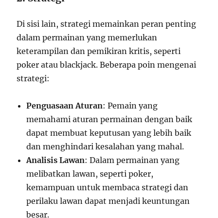
Di sisi lain, strategi memainkan peran penting
dalam permainan yang memerlukan
keterampilan dan pemikiran kritis, seperti
poker atau blackjack. Beberapa poin mengenai
strategi:
Penguasaan Aturan
: Pemain yang
memahami aturan permainan dengan baik
dapat membuat keputusan yang lebih baik
dan menghindari kesalahan yang mahal.
Analisis Lawan
: Dalam permainan yang
melibatkan lawan, seperti poker,
kemampuan untuk membaca strategi dan
perilaku lawan dapat menjadi keuntungan
besar.