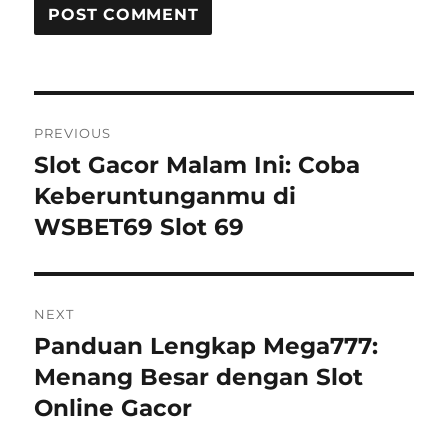
Post
PREVIOUS
navigation
Slot Gacor Malam Ini: Coba
Previous
post:
Keberuntunganmu di
WSBET69 Slot 69
NEXT
Panduan Lengkap Mega777:
Next
post:
Menang Besar dengan Slot
Online Gacor