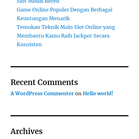
Slot Modal Receh
Game Online Populer Dengan Berbagai
Keuntungan Menarik
Temukan Teknik Main Slot Online yang
Membantu Kamu Raih Jackpot Secara
Konsisten
Recent Comments
A WordPress Commenter
on
Hello world!
Archives