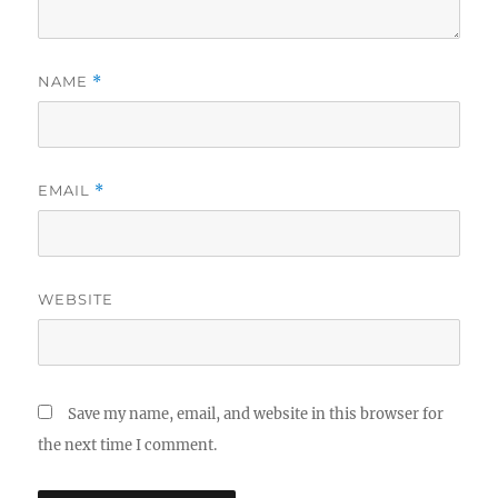
NAME
*
EMAIL
*
WEBSITE
Save my name, email, and website in this browser for
the next time I comment.