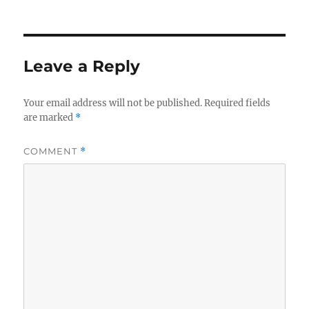
on
Leave a Reply
Your email address will not be published.
Required fields
are marked
*
COMMENT
*