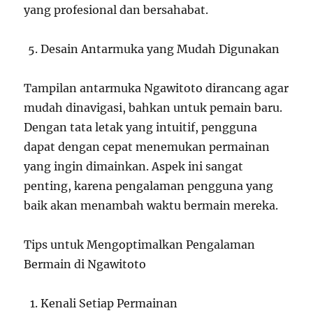
yang profesional dan bersahabat.
Desain Antarmuka yang Mudah Digunakan
Tampilan antarmuka Ngawitoto dirancang agar
mudah dinavigasi, bahkan untuk pemain baru.
Dengan tata letak yang intuitif, pengguna
dapat dengan cepat menemukan permainan
yang ingin dimainkan. Aspek ini sangat
penting, karena pengalaman pengguna yang
baik akan menambah waktu bermain mereka.
Tips untuk Mengoptimalkan Pengalaman
Bermain di Ngawitoto
Kenali Setiap Permainan