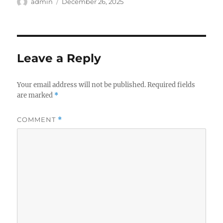
Author
Posted
admin
December 26, 2025
on
Leave a Reply
Your email address will not be published.
Required fields
are marked
*
COMMENT
*