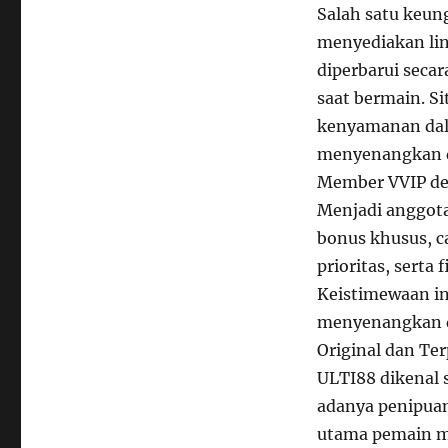
Salah satu keu
menyediakan link
diperbarui seca
saat bermain. S
kenyamanan dal
menyenangkan d
Member VVIP de
Menjadi anggot
bonus khusus, c
prioritas, serta
Keistimewaan i
menyenangkan 
Original dan Te
ULTI88 dikenal s
adanya penipuan
utama pemain m