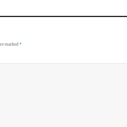
 are marked
*