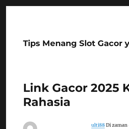
Tips Menang Slot Gacor 
Link Gacor 2025 
Rahasia
ulti88
Di zaman d