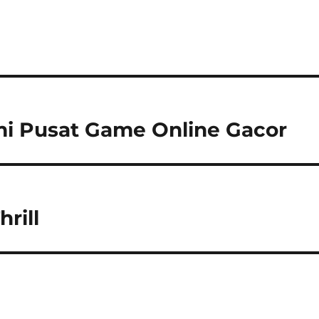
smi Pusat Game Online Gacor
hrill