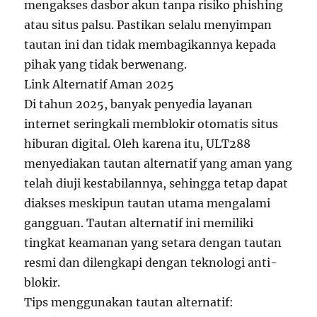
mengakses dasbor akun tanpa risiko phishing
atau situs palsu. Pastikan selalu menyimpan
tautan ini dan tidak membagikannya kepada
pihak yang tidak berwenang.
Link Alternatif Aman 2025
Di tahun 2025, banyak penyedia layanan
internet seringkali memblokir otomatis situs
hiburan digital. Oleh karena itu, ULT288
menyediakan tautan alternatif yang aman yang
telah diuji kestabilannya, sehingga tetap dapat
diakses meskipun tautan utama mengalami
gangguan. Tautan alternatif ini memiliki
tingkat keamanan yang setara dengan tautan
resmi dan dilengkapi dengan teknologi anti-
blokir.
Tips menggunakan tautan alternatif: