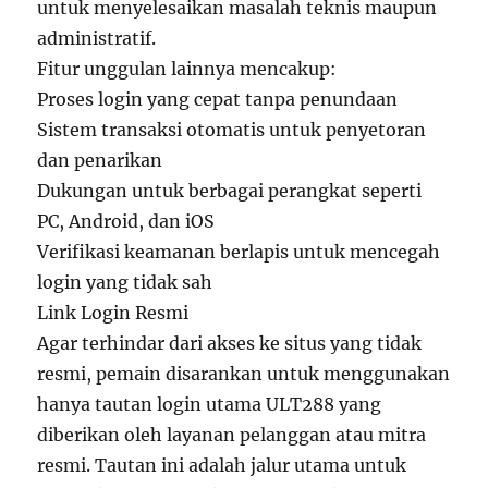
untuk menyelesaikan masalah teknis maupun
administratif.
Fitur unggulan lainnya mencakup:
Proses login yang cepat tanpa penundaan
Sistem transaksi otomatis untuk penyetoran
dan penarikan
Dukungan untuk berbagai perangkat seperti
PC, Android, dan iOS
Verifikasi keamanan berlapis untuk mencegah
login yang tidak sah
Link Login Resmi
Agar terhindar dari akses ke situs yang tidak
resmi, pemain disarankan untuk menggunakan
hanya tautan login utama ULT288 yang
diberikan oleh layanan pelanggan atau mitra
resmi. Tautan ini adalah jalur utama untuk