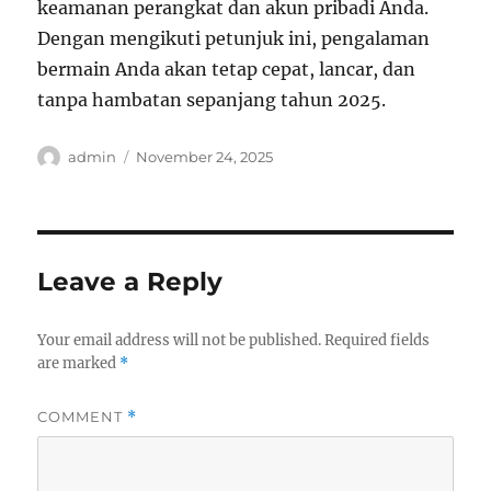
keamanan perangkat dan akun pribadi Anda.
Dengan mengikuti petunjuk ini, pengalaman
bermain Anda akan tetap cepat, lancar, dan
tanpa hambatan sepanjang tahun 2025.
Author
Posted
admin
November 24, 2025
on
Leave a Reply
Your email address will not be published.
Required fields
are marked
*
COMMENT
*