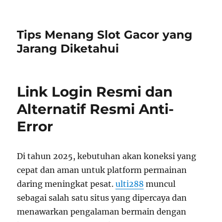
Tips Menang Slot Gacor yang
Jarang Diketahui
Link Login Resmi dan
Alternatif Resmi Anti-
Error
Di tahun 2025, kebutuhan akan koneksi yang
cepat dan aman untuk platform permainan
daring meningkat pesat.
ulti288
muncul
sebagai salah satu situs yang dipercaya dan
menawarkan pengalaman bermain dengan