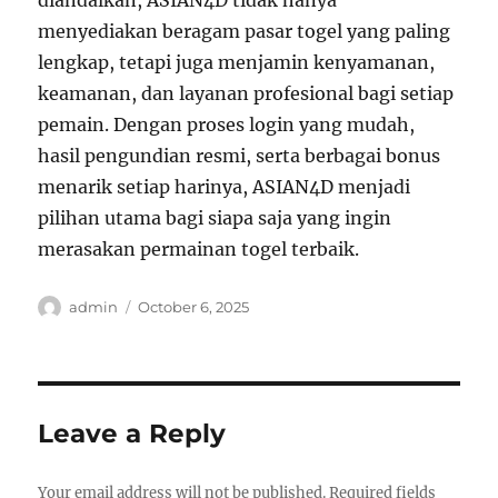
diandalkan, ASIAN4D tidak hanya
menyediakan beragam pasar togel yang paling
lengkap, tetapi juga menjamin kenyamanan,
keamanan, dan layanan profesional bagi setiap
pemain. Dengan proses login yang mudah,
hasil pengundian resmi, serta berbagai bonus
menarik setiap harinya, ASIAN4D menjadi
pilihan utama bagi siapa saja yang ingin
merasakan permainan togel terbaik.
Author
Posted
admin
October 6, 2025
on
Leave a Reply
Your email address will not be published.
Required fields