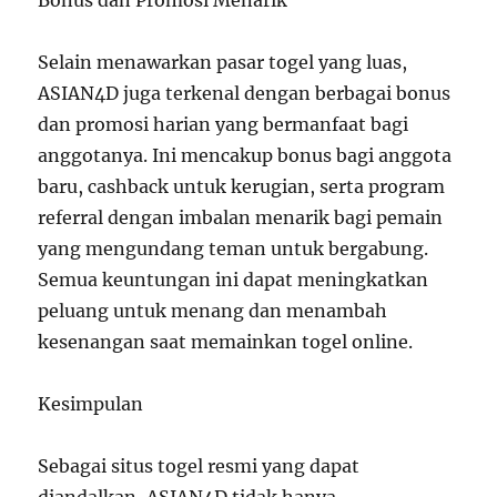
Bonus dan Promosi Menarik
Selain menawarkan pasar togel yang luas,
ASIAN4D juga terkenal dengan berbagai bonus
dan promosi harian yang bermanfaat bagi
anggotanya. Ini mencakup bonus bagi anggota
baru, cashback untuk kerugian, serta program
referral dengan imbalan menarik bagi pemain
yang mengundang teman untuk bergabung.
Semua keuntungan ini dapat meningkatkan
peluang untuk menang dan menambah
kesenangan saat memainkan togel online.
Kesimpulan
Sebagai situs togel resmi yang dapat