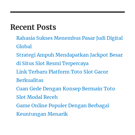
Recent Posts
Rahasia Sukses Menembus Pasar Judi Digital
Global
Strategi Ampuh Mendapatkan Jackpot Besar
di Situs Slot Resmi Terpercaya
Link Terbaru Platform Toto Slot Gacor
Berkualitas
Cuan Gede Dengan Konsep Bermain Toto
Slot Modal Receh
Game Online Populer Dengan Berbagai
Keuntungan Menarik