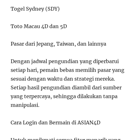
Togel Sydney (SDY)
Toto Macau 4D dan 5D
Pasar dari Jepang, Taiwan, dan lainnya
Dengan jadwal pengundian yang diperbarui
setiap hari, pemain bebas memilih pasar yang
sesuai dengan waktu dan strategi mereka.
Setiap hasil pengundian diambil dari sumber
yang terpercaya, sehingga dilakukan tanpa
manipulasi.
Cara Login dan Bermain di ASIAN4D