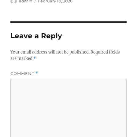
Author
Posted
admin
February 10, 2026
on
Leave a Reply
Your email address will not be published.
Required fields
are marked
*
COMMENT
*