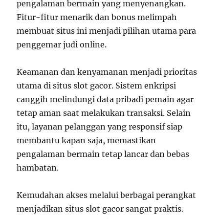
pengalaman bermain yang menyenangkan.
Fitur-fitur menarik dan bonus melimpah
membuat situs ini menjadi pilihan utama para
penggemar judi online.
Keamanan dan kenyamanan menjadi prioritas
utama di situs slot gacor. Sistem enkripsi
canggih melindungi data pribadi pemain agar
tetap aman saat melakukan transaksi. Selain
itu, layanan pelanggan yang responsif siap
membantu kapan saja, memastikan
pengalaman bermain tetap lancar dan bebas
hambatan.
Kemudahan akses melalui berbagai perangkat
menjadikan situs slot gacor sangat praktis.