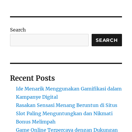
Search
SEARCH
Recent Posts
Ide Menarik Menggunakan Gamifikasi dalam
Kampanye Digital
Rasakan Sensasi Menang Beruntun di Situs
Slot Paling Menguntungkan dan Nikmati
Bonus Melimpah
Game Online Terpercaya dengan Dukungan