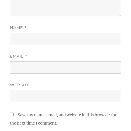
NAME
*
EMAIL
*
WEBSITE
Save my name, email, and website in this browser for
the next time I comment.