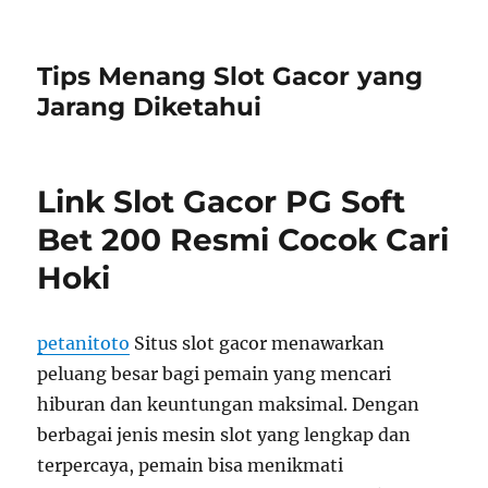
Tips Menang Slot Gacor yang
Jarang Diketahui
Link Slot Gacor PG Soft
Bet 200 Resmi Cocok Cari
Hoki
petanitoto
Situs slot gacor menawarkan
peluang besar bagi pemain yang mencari
hiburan dan keuntungan maksimal. Dengan
berbagai jenis mesin slot yang lengkap dan
terpercaya, pemain bisa menikmati