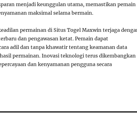
nsparan menjadi keunggulan utama, memastikan pemain
nyamanan maksimal selama bermain.
adilan permainan di Situs Togel Maxwin terjaga denga
 terbaru dan pengawasan ketat. Pemain dapat
cara adil dan tanpa khawatir tentang keamanan data
hasil permainan. Inovasi teknologi terus dikembangkan
epercayaan dan kenyamanan pengguna secara