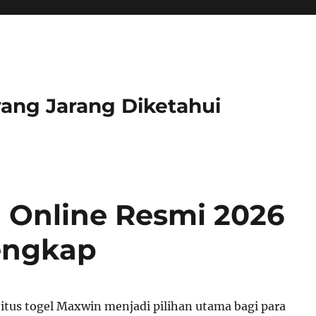
yang Jarang Diketahui
 Online Resmi 2026
engkap
itus togel Maxwin menjadi pilihan utama bagi para