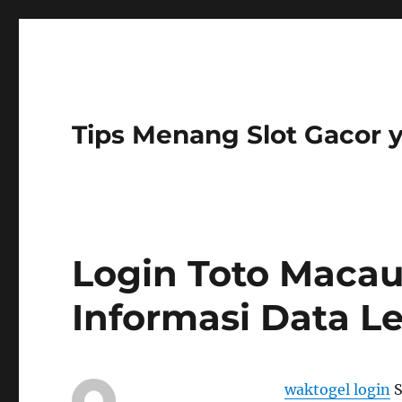
Tips Menang Slot Gacor 
Login Toto Macau
Informasi Data L
waktogel login
S