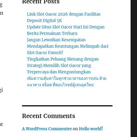
Recent Posts
g
an
Link Slot Gacor 2026 dengan Fasilitas
Deposit Digital 5K
,
Update Situs Slot Gacor Hari Ini Dengan
Berita Permainan Terbaru
Jangan Lewatkan Kesempatan
Mendapatkan Keuntungan Melimpah dari
Slot Gacor Favorit!
Tingkatkan Peluang Menang dengan
Strategi Memilih Slot Gacor yang
Terpercaya dan Menguntungkan
เพิ่มความคุ้มค่าในทุกช่วงเวลาของการเล่น ด้วย
แนวทาง สล็อต ที่ตอบโจทย์ผู้เล่นยุคใหม่
gi
Recent Comments
at
A WordPress Commenter
on
Hello world!