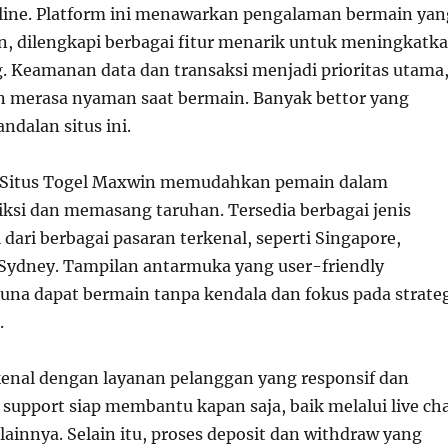
nline. Platform ini menawarkan pengalaman bermain yan
 dilengkapi berbagai fitur menarik untuk meningkatk
 Keamanan data dan transaksi menjadi prioritas utama
 merasa nyaman saat bermain. Banyak bettor yang
ndalan situs ini.
di Situs Togel Maxwin memudahkan pemain dalam
ksi dan memasang taruhan. Tersedia berbagai jenis
dari berbagai pasaran terkenal, seperti Singapore,
ydney. Tampilan antarmuka yang user-friendly
a dapat bermain tanpa kendala dan fokus pada strate
.
ikenal dengan layanan pelanggan yang responsif dan
 support siap membantu kapan saja, baik melalui live ch
ainnya. Selain itu, proses deposit dan withdraw yang