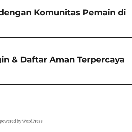
dengan Komunitas Pemain di
ogin & Daftar Aman Terpercaya
 powered by WordPress