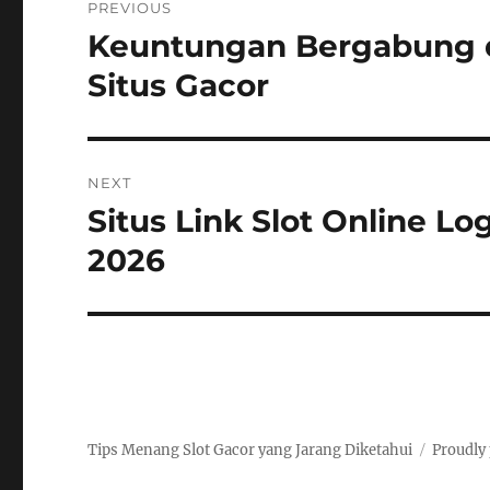
PREVIOUS
navigation
Keuntungan Bergabung 
Previous
post:
Situs Gacor
NEXT
Situs Link Slot Online L
Next
post:
2026
Tips Menang Slot Gacor yang Jarang Diketahui
Proudly