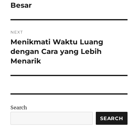
Besar
NEXT
Menikmati Waktu Luang
Next
post:
dengan Cara yang Lebih
Menarik
Search
SEARCH