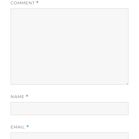
COMMENT
*
NAME
*
EMAIL
*