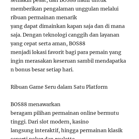
semakin pesat, dan BOS88 hadir untuk
memberikan pengalaman unggulan melalui
ribuan permainan menarik
yang dapat dimainkan kapan saja dan di mana
saja. Dengan teknologi canggih dan layanan
yang cepat serta aman, BOS88
menjadi lokasi favorit bagi para pemain yang
ingin merasakan keseruan sambil mendapatka
n bonus besar setiap hari.
Ribuan Game Seru dalam Satu Platform
BOS88 menawarkan
beragam pilihan permainan online bermutu
tinggi. Dari slot modern, kasino
langsung interaktif, hingga permainan klasik