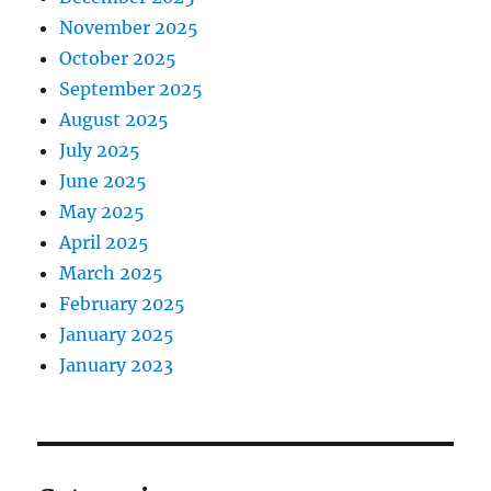
November 2025
October 2025
September 2025
August 2025
July 2025
June 2025
May 2025
April 2025
March 2025
February 2025
January 2025
January 2023