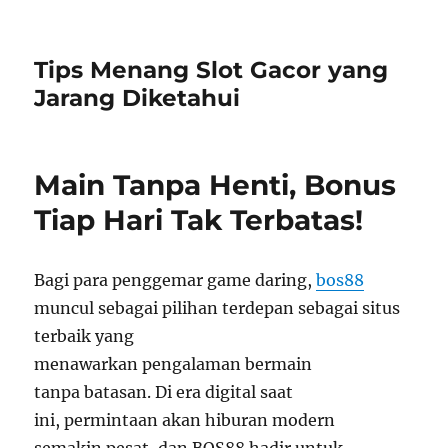
Tips Menang Slot Gacor yang
Jarang Diketahui
Main Tanpa Henti, Bonus
Tiap Hari Tak Terbatas!
Bagi para penggemar game daring,
bos88
muncul sebagai pilihan terdepan sebagai situs
terbaik yang
menawarkan pengalaman bermain
tanpa batasan. Di era digital saat
ini, permintaan akan hiburan modern